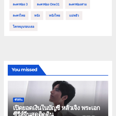
ละครช่อง 3
ละครช่อง One31
ละครช่องสาม
ละครไทย
หนัง
หนังไทย
แม่หยัว
โลกหมุนรอบเธอ
You missed
ซีรีส์จีน
เปิดยอดเงินในบัญชี หลัวเจิ้ง พระเอก
ซีรีส์จีนสุดติดดิน