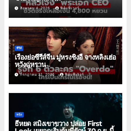
สิงหาคม 4, 2026
ฟิล์มฟีเวอร์
ซีรีส์
เรื่องย่อซีรีส์จีน มู่หรงชิงอี้ จางหลิงเฮ่อ
หวังฉู่หราน
กรกฎาคม 31, 2026
ฟิล์มฟีเวอร์
หนัง
ธี่หยด สมิงเขาขวาง ปล่อย First
Look เผยจุดเริ่มต้นพี่ยักษ์ 30 ก.ย. นี้