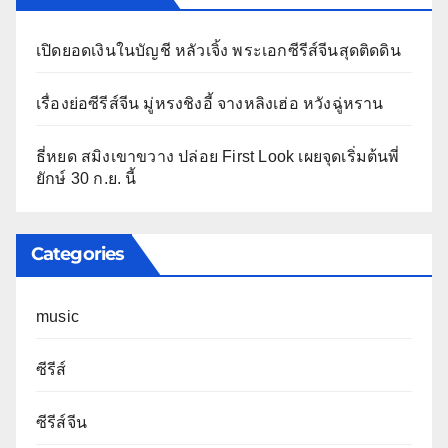
เปิดยอดเงินในบัญชี หลัวเจิ้ง พระเอกซีรีส์จีนสุดติดดิน
เรื่องย่อซีรีส์จีน มู่หรงชิงอี้ จางหลิงเฮ่อ หวังฉู่หราน
ธี่หยด สมิงเขาขวาง ปล่อย First Look เผยจุดเริ่มต้นพี่
ยักษ์ 30 ก.ย. นี้
Categories
music
ซีรีส์
ซีรีส์จีน