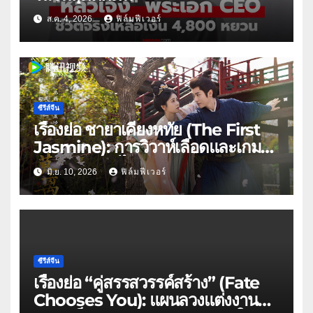
ส.ค. 4, 2026
ฟิล์มฟีเวอร์
ซีรีส์จีน
เรื่องย่อ ชายาเคียงหทัย (The First
Jasmine): การวิวาห์เลือดและเกม
ล้างแค้นของ ไป๋ลู่ x เฉิงเหล่ย บน
มิ.ย. 10, 2026
ฟิล์มฟีเวอร์
WeTV
ซีรีส์จีน
เรื่องย่อ “คู่สรรสวรรค์สร้าง” (Fate
Chooses You): แผนลวงแต่งงานที่