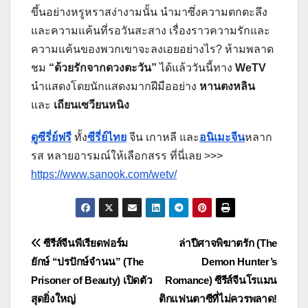
ขึ้นอย่างหรูหราสง่างามนั้น นำมาซึ่งความตกตะลึง
และความแค้นที่รอวันสะสาง เรื่องราวความรักและ
ความแค้นของพวกเขาจะลงเอยอย่างไร? ห้ามพลาด
ชม
“ด้วยรักจากดวงตะวัน”
ได้แล้ววันนี้ทาง
WeTV
นำแสดงโดยนักแสดงมากฝีมืออย่าง
หานตงหลิน
และ
เถียนเซวียนหนิง
ดูซีรี่ย์ฟรี
ทั้ง
ซีรี่ย์ไทย
จีน เกาหลี และ
อนิเมะจีน
หลาก
รส หลายอารมณ์ให้เลือกสรร ที่นี่เลย >>>
https://www.sanook.com/wetv/
แนะแนว
ซีรีส์จีนพีเรียดฟอร์ม
ล่าปีศาจพิฆาตรัก (The
ยักษ์ “ปรปักษ์จำนน” (The
Demon Hunter’s
เรื่อง
Prisoner of Beauty) เปิดตัว
Romance) ซีรีส์จีนโรแมน
สุดยิ่งใหญ่
ติกแฟนตาซีที่ไม่ควรพลาด!