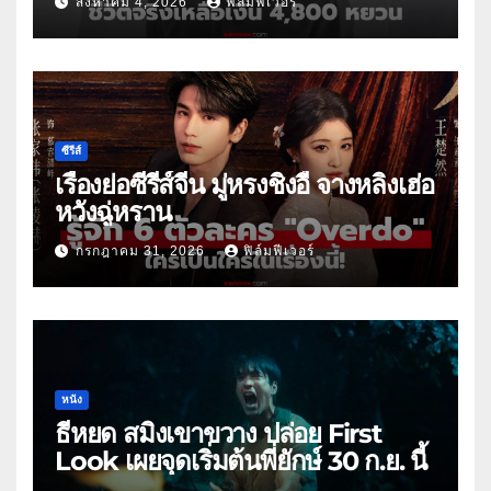
สิงหาคม 4, 2026
ฟิล์มฟีเวอร์
ซีรีส์
เรื่องย่อซีรีส์จีน มู่หรงชิงอี้ จางหลิงเฮ่อ
หวังฉู่หราน
กรกฎาคม 31, 2026
ฟิล์มฟีเวอร์
หนัง
ธี่หยด สมิงเขาขวาง ปล่อย First
Look เผยจุดเริ่มต้นพี่ยักษ์ 30 ก.ย. นี้