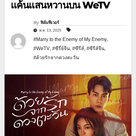
แค้นแสนหวานบน WeTV
By
ฟิล์มฟีเวอร์
พ.ค. 13, 2025
#Marry to the Enemy of My Enemy
,
#WeTV
,
#ซีรี่ย์จีน
,
#ซีรีส์
,
#ซีรีส์จีน
,
#ด้วยรักจากดวงตะวัน