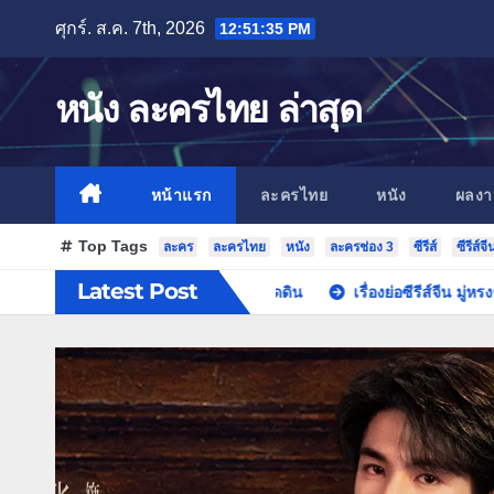
Skip
ศุกร์. ส.ค. 7th, 2026
12:51:37 PM
to
content
หนัง ละครไทย ล่าสุด
หน้าแรก
ละครไทย
หนัง
ผลง
Top Tags
ละคร
ละครไทย
หนัง
ละครช่อง 3
ซีรีส์
ซีรีส์จี
Latest Post
ิ้ง พระเอกซีรีส์จีนสุดติดดิน
เรื่องย่อซีรีส์จีน มู่หรงชิงอี้ จางหลิงเฮ่อ