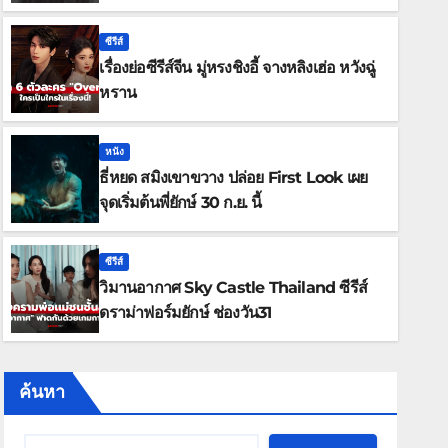
ซีรีส์
เรื่องย่อซีรีส์จีน มู่หรงชิงอี้ จางหลิงเฮ่อ หวังฉู่
หราน
หนัง
ธี่หยด สมิงเขาขวาง ปล่อย First Look เผย
ซีรีส์
จุดเริ่มต้นพี่ยักษ์ 30 ก.ย. นี้
วิมานอากาศ Sky Castle Thailand
ยักษ์ ช่องวัน31
ซีรีส์
วิมานอากาศ Sky Castle Thailand ซีรีส์
กรกฎาคม 31, 2026
ฟิล์มฟีเวอร์
ดราม่าฟอร์มยักษ์ ช่องวัน31
ค้นหา