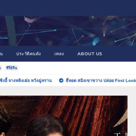
าน
ประวัติคนดัง
เพลง
ABOUT US
น
ซีรี่ย์จีน
 หวังฉู่หราน
ธี่หยด สมิงเขาขวาง ปล่อย First Look เผยจุดเริ่มต้นพี่ยักษ์