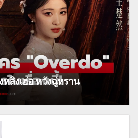
st Look เผยจุดเริ่มต้นพี่ยักษ์