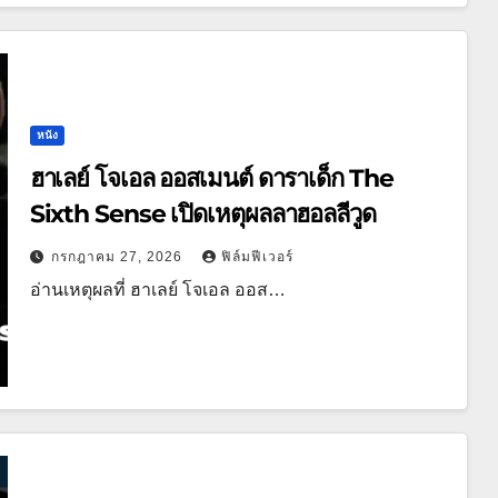
หนัง
ฮาเลย์ โจเอล ออสเมนต์ ดาราเด็ก The
Sixth Sense เปิดเหตุผลลาฮอลลีวูด
กรกฎาคม 27, 2026
ฟิล์มฟีเวอร์
อ่านเหตุผลที่ ฮาเลย์ โจเอล ออส…