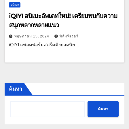
อนิเมะ
iQIYI อนิเมะอัพเดทใหม่! เตรียมพบกับความ
สนุกหลากหลายแนว
พฤษภาคม 15, 2024
ฟิล์มฟีเวอร์
iQIYI แพลตฟอร์มสตรีมมิ่งยอดนิย…
ค้นหา
ค้นหา