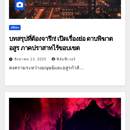
อนิเมะ
บทสรุปที่ต้องจารึก! เปิดเรื่องย่อ ดาบพิฆาต
อสูร ภาคปราสาทไร้ขอบเขต
สิงหาคม 13, 2025
ฟิล์มฟีเวอร์
สงครามระหว่างมนุษย์และอสูรกำลั…