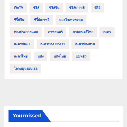
WeTV
ซีรีส์
ซีรีส์จีน
ซีรีส์เกาหลี
ซีรี่ย์
ซีรี่ย์จีน
ซีรี่ย์เกาหลี
ดวงใจเทวพรหม
ทองประกายแสด
ภาพยนตร์
ภาพยนตร์ไทย
ละคร
ละครช่อง 3
ละครช่อง One31
ละครช่องสาม
ละครไทย
หนัง
หนังไทย
แม่หยัว
โลกหมุนรอบเธอ
You missed