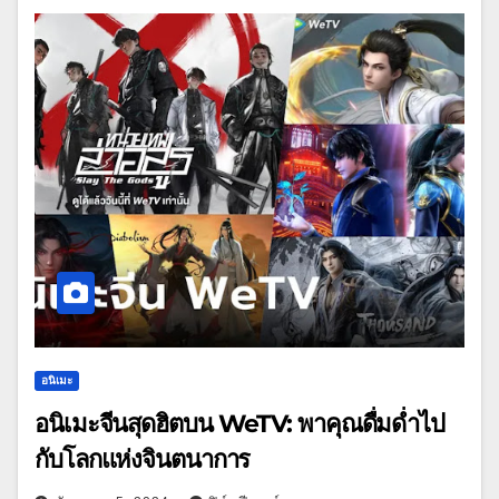
อนิเมะ
อนิเมะจีนสุดฮิตบน WeTV: พาคุณดื่มด่ำไป
กับโลกแห่งจินตนาการ