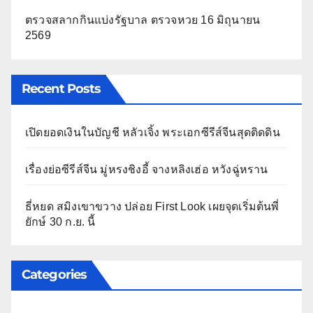
ตรวจสลากกินแบ่งรัฐบาล ตรวจหวย 16 มิถุนายน
2569
Recent Posts
เปิดยอดเงินในบัญชี หลัวเจิ้ง พระเอกซีรีส์จีนสุดติดดิน
เรื่องย่อซีรีส์จีน มู่หรงชิงอี้ จางหลิงเฮ่อ หวังฉู่หราน
ธี่หยด สมิงเขาขวาง ปล่อย First Look เผยจุดเริ่มต้นพี่
ยักษ์ 30 ก.ย. นี้
Categories