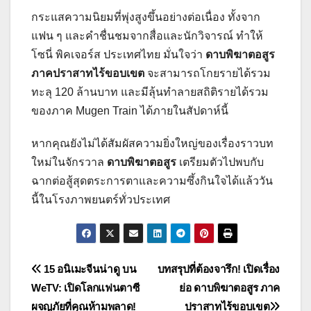
กระแสความนิยมที่พุ่งสูงขึ้นอย่างต่อเนื่อง ทั้งจาก
แฟน ๆ และคำชื่นชมจากสื่อและนักวิจารณ์ ทำให้
โซนี่ พิคเจอร์ส ประเทศไทย มั่นใจว่า
ดาบพิฆาตอสูร
ภาคปราสาทไร้ขอบเขต
จะสามารถโกยรายได้รวม
ทะลุ 120 ล้านบาท และมีลุ้นทำลายสถิติรายได้รวม
ของภาค Mugen Train ได้ภายในสัปดาห์นี้
หากคุณยังไม่ได้สัมผัสความยิ่งใหญ่ของเรื่องราวบท
ใหม่ในจักรวาล
ดาบพิฆาตอสูร
เตรียมตัวไปพบกับ
ฉากต่อสู้สุดตระการตาและความซึ้งกินใจได้แล้ววัน
นี้ในโรงภาพยนตร์ทั่วประเทศ
แนะแนว
15 อนิเมะจีนน่าดู บน
บทสรุปที่ต้องจารึก! เปิดเรื่อง
WeTV: เปิดโลกแฟนตาซี
ย่อ ดาบพิฆาตอสูร ภาค
เรื่อง
ผจญภัยที่คุณห้ามพลาด!
ปราสาทไร้ขอบเขต