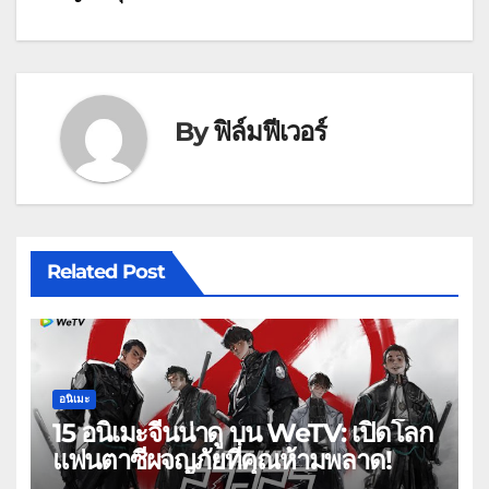
By
ฟิล์มฟีเวอร์
Related Post
อนิเมะ
15 อนิเมะจีนน่าดู บน WeTV: เปิดโลก
แฟนตาซีผจญภัยที่คุณห้ามพลาด!