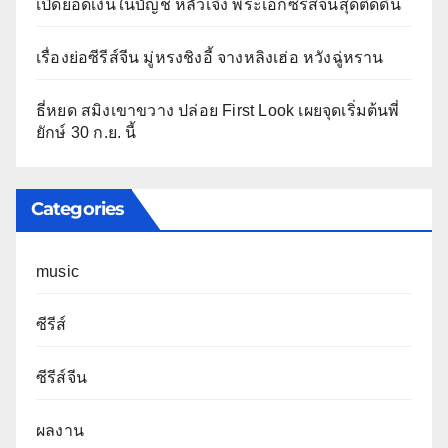
เปิดยอดเงินในบัญชี หลัวเจิ้ง พระเอกซีรีส์จีนสุดติดดิน
เรื่องย่อซีรีส์จีน มู่หรงชิงอี้ จางหลิงเฮ่อ หวังฉู่หราน
ธี่หยด สมิงเขาขวาง ปล่อย First Look เผยจุดเริ่มต้นพี่
ยักษ์ 30 ก.ย. นี้
Categories
music
ซีรีส์
ซีรีส์จีน
ผลงาน