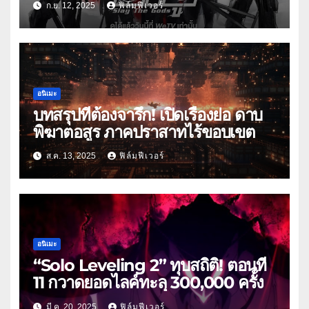
ก.ย. 12, 2025
ฟิล์มฟีเวอร์
อนิเมะ
บทสรุปที่ต้องจารึก! เปิดเรื่องย่อ ดาบ
พิฆาตอสูร ภาคปราสาทไร้ขอบเขต
ส.ค. 13, 2025
ฟิล์มฟีเวอร์
อนิเมะ
“Solo Leveling 2” ทุบสถิติ! ตอนที่
11 กวาดยอดไลค์ทะลุ 300,000 ครั้ง
มี.ค. 20, 2025
ฟิล์มฟีเวอร์