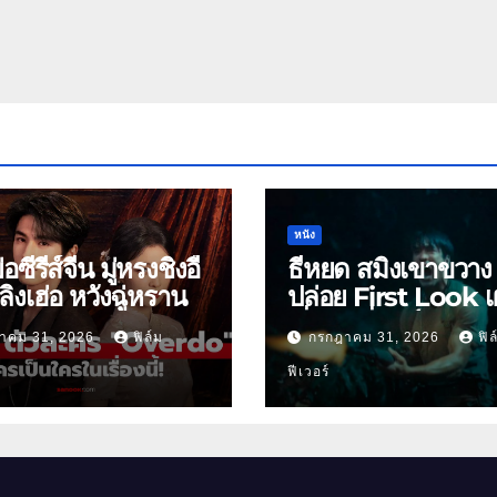
หนัง
ย่อซีรีส์จีน มู่หรงชิงอี้
ธี่หยด สมิงเขาขวาง
ิงเฮ่อ หวังฉู่หราน
ปล่อย First Look เ
เริ่มต้นพี่ยักษ์ 30 ก.ย.
าคม 31, 2026
ฟิล์ม
กรกฎาคม 31, 2026
ฟิล
ฟีเวอร์