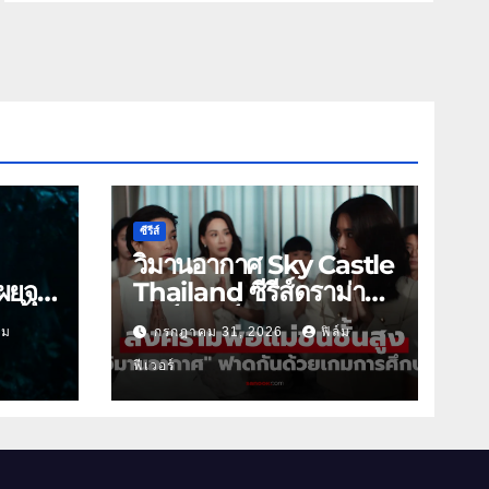
ซีรีส์
วิมานอากาศ Sky Castle
ผยจุด
Thailand ซีรีส์ดราม่า
 นี้
ฟอร์มยักษ์ ช่องวัน31
์ม
กรกฎาคม 31, 2026
ฟิล์ม
ฟีเวอร์