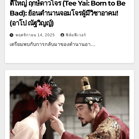
ตี๋ใหญ่ ฤกษ์ดาวโจร (Tee Yai: Born to Be
Bad): ย้อนตำนานจอมโจรผู้มีวิชาอาคม!
(อาโป ณัฐวิญญ์)
พฤศจิกายน 14, 2025
ฟิล์มฟีเวอร์
เตรียมพบกับการกลับมาของตำนานอา…