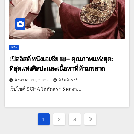
หนัง
เปิดลิสต์ หนังเอเชีย 18+ คุณภาพแห่งยุค:
ที่สุดแห่งศิลปะและเนื้อหาที่ห้ามพลาด
สิงหาคม 20, 2025
ฟิล์มฟีเวอร์
เว็บไซต์ SOHA ได้คัดสรร 5 ผลงา…
Posts
1
2
3
pagination