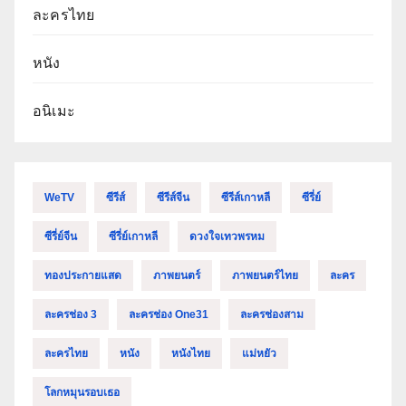
ละครไทย
หนัง
อนิเมะ
WeTV
ซีรีส์
ซีรีส์จีน
ซีรีส์เกาหลี
ซีรี่ย์
ซีรี่ย์จีน
ซีรี่ย์เกาหลี
ดวงใจเทวพรหม
ทองประกายแสด
ภาพยนตร์
ภาพยนตร์ไทย
ละคร
ละครช่อง 3
ละครช่อง One31
ละครช่องสาม
ละครไทย
หนัง
หนังไทย
แม่หยัว
โลกหมุนรอบเธอ