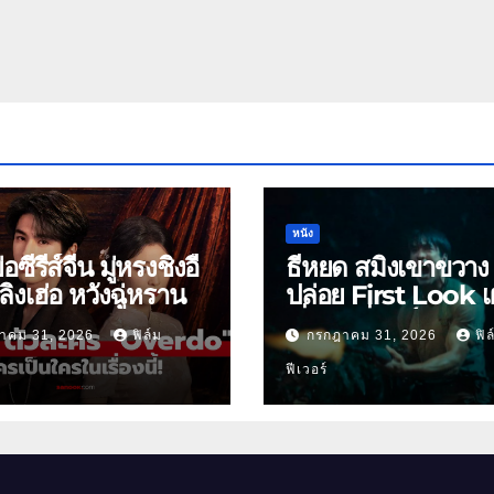
หนัง
ย่อซีรีส์จีน มู่หรงชิงอี้
ธี่หยด สมิงเขาขวาง
ิงเฮ่อ หวังฉู่หราน
ปล่อย First Look เ
เริ่มต้นพี่ยักษ์ 30 ก.ย.
าคม 31, 2026
ฟิล์ม
กรกฎาคม 31, 2026
ฟิล
ฟีเวอร์