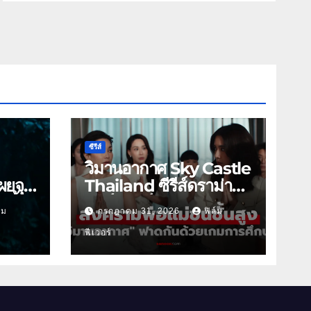
ซีรีส์
วิมานอากาศ Sky Castle
ผยจุด
Thailand ซีรีส์ดราม่า
 นี้
ฟอร์มยักษ์ ช่องวัน31
์ม
กรกฎาคม 31, 2026
ฟิล์ม
ฟีเวอร์