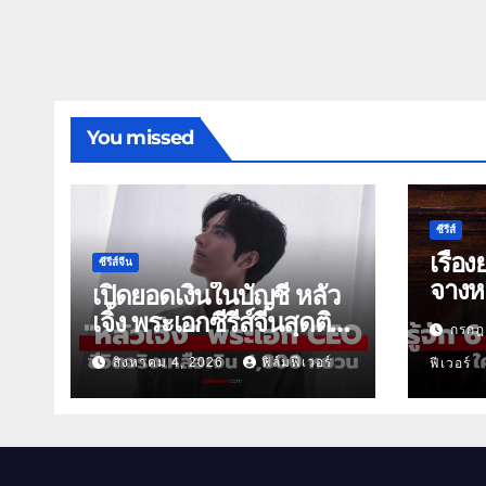
You missed
ซีรีส์
เรื่อง
ซีรีส์จีน
จางหล
เปิดยอดเงินในบัญชี หลัว
เจิ้ง พระเอกซีรีส์จีนสุดติด
กรกฎ
ดิน
สิงหาคม 4, 2026
ฟิล์มฟีเวอร์
ฟีเวอร์