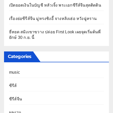
เปิดยอดเงินในบัญชี หลัวเจิ้ง พระเอกซีรีส์จีนสุดติดดิน
เรื่องย่อซีรีส์จีน มู่หรงชิงอี้ จางหลิงเฮ่อ หวังฉู่หราน
ธี่หยด สมิงเขาขวาง ปล่อย First Look เผยจุดเริ่มต้นพี่
ยักษ์ 30 ก.ย. นี้
Categories
music
ซีรีส์
ซีรีส์จีน
ผลงาน