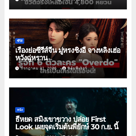
ซีรีส์
เรื่องย่อซีรีส์จีน มู่หรงชิงอี้ จางหลิงเฮ่อ
หวังฉู่หราน
กรกฎาคม 31, 2026
ฟิล์มฟีเวอร์
หนัง
ธี่หยด สมิงเขาขวาง ปล่อย First
Look เผยจุดเริ่มต้นพี่ยักษ์ 30 ก.ย. นี้