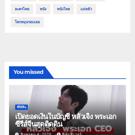
ละครไทย
หนัง
หนังไทย
แม่หยัว
โลกหมุนรอบเธอ
You missed
ซีรีส์จีน
เปิดยอดเงินในบัญชี หลัวเจิ้ง พระเอก
ซีรีส์จีนสุดติดดิน
สิงหาคม 4, 2026
ฟิล์มฟีเวอร์