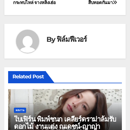
เรื่อง
กระทบไหล่ จางหลิงเฮ่อ
สืบทอดกันมา
By
ฟิล์มฟีเวอร์
Related Post
ผลงาน
ใบเฟิร์น พิมพ์ชนก เคลียร์ดราม่าล้มรับ
ดอกไม้ งานแต่ง ณเดชน์-ญาญ่า