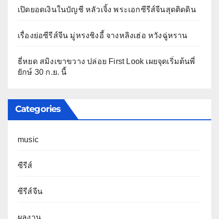
เปิดยอดเงินในบัญชี หลัวเจิ้ง พระเอกซีรีส์จีนสุดติดดิน
เรื่องย่อซีรีส์จีน มู่หรงชิงอี้ จางหลิงเฮ่อ หวังฉู่หราน
ธี่หยด สมิงเขาขวาง ปล่อย First Look เผยจุดเริ่มต้นพี่
ยักษ์ 30 ก.ย. นี้
Categories
music
ซีรีส์
ซีรีส์จีน
ผลงาน