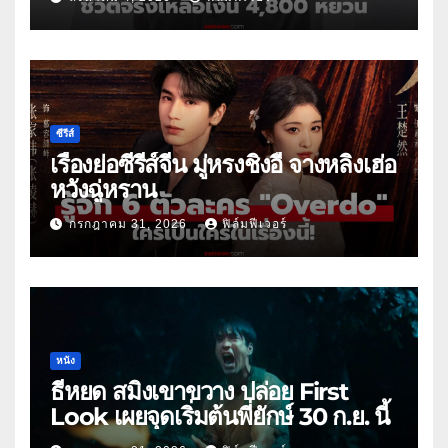
ซีรีส์
เรื่องย่อซีรีส์จีน มู่หรงชิงอี้ จางหลิงเฮ่อ
หวังฉู่หราน
กรกฎาคม 31, 2026
ฟิล์มฟีเวอร์
หนัง
ธี่หยด สมิงเขาขวาง ปล่อย First
Look เผยจุดเริ่มต้นพี่ยักษ์ 30 ก.ย. นี้