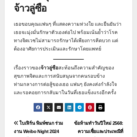
จ้าวลู่ซือ
เธอขอบคุณแฟนๆ ที่แสดงความห่วงใย และยืนยันว่า
เธอจะมุ่งมั่นรักษาตัวเองต่อไป พร้อมเน้นย้ำว่าโรค
ทางจิตเวชไม่สามารถรักษาได้เพียงการคิดบวก แต่
ต้องอาศัยการประเมินและรักษาโดยแพทย์
เรื่องราวของ
จ้าวลู่ซือ
สะท้อนถึงความสำคัญของ
สุขภาพจิตและการสนับสนุนจากคนรอบข้าง
ท่ามกลางการต่อสู้ของเธอ แฟนๆ ยังคงส่งกำลังใจ
และรอคอยการกลับมาในวันที่เธอแข็งแรงอีกครั้ง
แนะแนว
ใบเฟิร์น พิมพ์ชนก ร่วม
ข้อห้ามทำวันปีใหม่ 2568:
งาน Weibo Night 2024
ความเชื่อและประเพณีที่