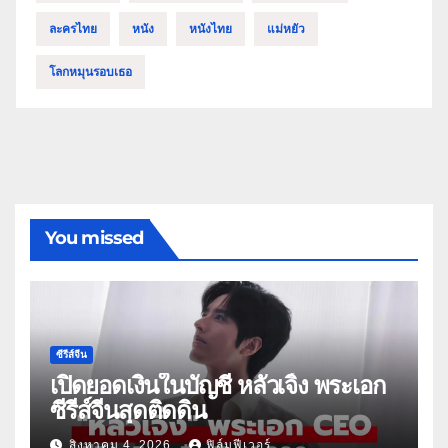
ละครไทย
หนัง
หนังไทย
แม่หยัว
โลกหมุนรอบเธอ
You missed
ซีรีส์จีน
เปิดยอดเงินในบัญชี หลัวเจิ้ง พระเอก
ซีรีส์จีนสุดติดดิน
สิงหาคม 4, 2026
ฟิล์มฟีเวอร์