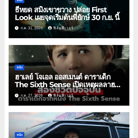
หนัง
ธี่หยด สมิงเขาขวาง ปล่อย First
Look เผยจุดเริ่มต้นพี่ยักษ์ 30 ก.ย. นี้
ก.ค. 31, 2026
ฟิล์มฟีเวอร์
หนัง
ฮาเลย์ โจเอล ออสเมนต์ ดาราเด็ก
The Sixth Sense เปิดเหตุผลลาฮอล
ลีวูด
ก.ค. 27, 2026
ฟิล์มฟีเวอร์
หนัง