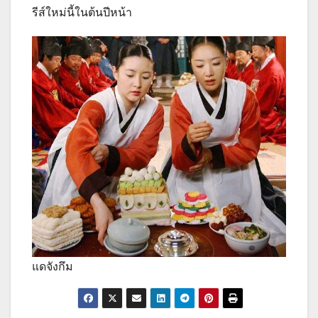
รีส์ใหม่นี้ในต้นปีหน้า
แดจังกึม