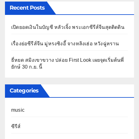
Recent Posts
เปิดยอดเงินในบัญชี หลัวเจิ้ง พระเอกซีรีส์จีนสุดติดดิน
เรื่องย่อซีรีส์จีน มู่หรงชิงอี้ จางหลิงเฮ่อ หวังฉู่หราน
ธี่หยด สมิงเขาขวาง ปล่อย First Look เผยจุดเริ่มต้นพี่
ยักษ์ 30 ก.ย. นี้
Categories
music
ซีรีส์