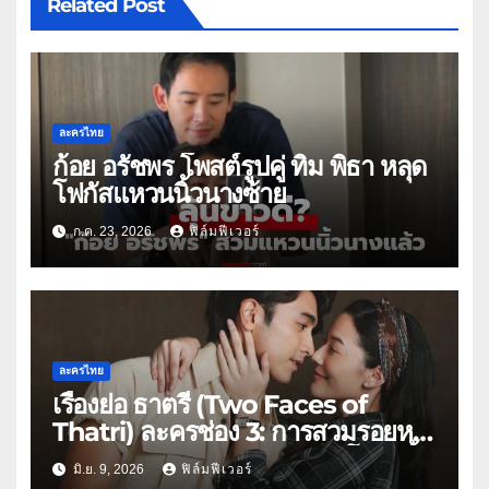
Related Post
ละครไทย
ก้อย อรัชพร โพสต์รูปคู่ ทิม พิธา หลุด
โฟกัสแหวนนิ้วนางซ้าย
ก.ค. 23, 2026
ฟิล์มฟีเวอร์
ละครไทย
เรื่องย่อ ธาตรี (Two Faces of
Thatri) ละครช่อง 3: การสวมรอยหนี
ตายสู่มรดกเลือด ยุคสงครามโลกครั้ง
มิ.ย. 9, 2026
ฟิล์มฟีเวอร์
ที่ 2