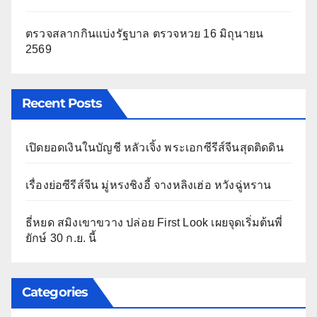
ตรวจสลากกินแบ่งรัฐบาล ตรวจหวย 16 มิถุนายน
2569
Recent Posts
เปิดยอดเงินในบัญชี หลัวเจิ้ง พระเอกซีรีส์จีนสุดติดดิน
เรื่องย่อซีรีส์จีน มู่หรงชิงอี้ จางหลิงเฮ่อ หวังฉู่หราน
ธี่หยด สมิงเขาขวาง ปล่อย First Look เผยจุดเริ่มต้นพี่
ยักษ์ 30 ก.ย. นี้
Categories