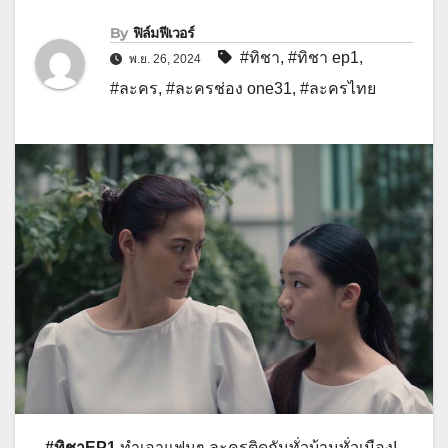
By
ฟิล์มฟีเวอร์
#ทิชา
,
#ทิชา ep1
,
พ.ย. 26, 2024
#ละคร
,
#ละครช่อง one31
,
#ละครไทย
#ทิชาEP1
ทำเอาแฟนๆ ละครติดกันทั่วบ้านทั่วเมือง!