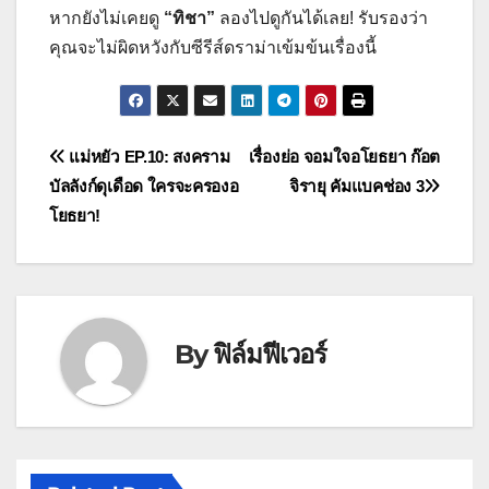
หากยังไม่เคยดู
“ทิชา”
ลองไปดูกันได้เลย! รับรองว่า
คุณจะไม่ผิดหวังกับซีรีส์ดราม่าเข้มข้นเรื่องนี้
แนะแนว
แม่หยัว EP.10: สงคราม
เรื่องย่อ จอมใจอโยธยา ก๊อต
บัลลังก์ดุเดือด ใครจะครองอ
จิรายุ คัมแบคช่อง 3
เรื่อง
โยธยา!
By
ฟิล์มฟีเวอร์