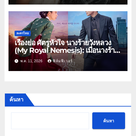
ละครไทย
เรื่องย่อ ศัตรูหัวใจ นางร้ายวังหลวง
(My Royal Nemesis): เมื่อนางร้าย
โชซอนสวมร่างดาราโนเนม พร้อม
พ.ค. 11, 2026
ฟิล์มฟีเวอร์
ฟาดกลางกองถ่าย 2026!
ค้นหา
ค้นหา