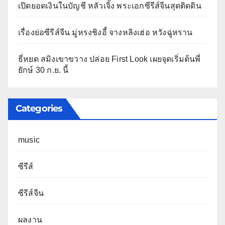
เปิดยอดเงินในบัญชี หลัวเจิ้ง พระเอกซีรีส์จีนสุดติดดิน
เรื่องย่อซีรีส์จีน มู่หรงชิงอี้ จางหลิงเฮ่อ หวังฉู่หราน
ธี่หยด สมิงเขาขวาง ปล่อย First Look เผยจุดเริ่มต้นพี่
ยักษ์ 30 ก.ย. นี้
Categories
music
ซีรีส์
ซีรีส์จีน
ผลงาน