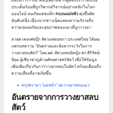
และมีการวางยาสลบเพื่อให้ฉากดูสมจริง กำลังเป็น
ประเด็นร้อนที่ถูกวิพากษ์วิจารณ์อย่างหนักในโลก
ออนไลน์ จนเกิดแฮชแท็ก
#แบนแม่หยัว
พุ่งขึ้นติด
อันดับหนึ่ง เนื่องจากชาวเน็ตแสดงความกังวลถึง
ความปลอดภัยและสุขภาพของแมวที่ถูกวางยา
ล่าสุด เพจเฟซบุ๊ก สัตวแพทยสภา ประเทศไทย ได้เผย
แพร่บทความ “อันตรายและข้อควรระวังในการ
วางยาสลบสัตว์” โดย ผศ. สัตวแพทย์หญิง ดร.สิริรัตน์
นิยม ผู้เชี่ยวชาญด้านศัลยศาสตร์สัตว์ เพื่อให้ข้อมูล
เพิ่มเติมเกี่ยวกับการวางยาสลบในสัตว์ พร้อมเตือนถึง
ความเสี่ยงที่อาจเกิดขึ้น
สรุปดราม่า “แม่หยัว” ปมวางยาสลบแมว
อันตรายจากการวางยาสลบ
สัตว์