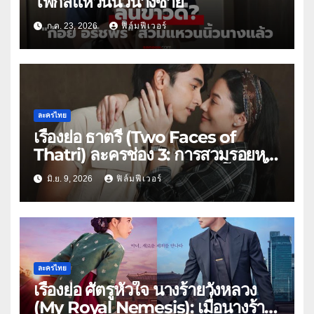
โฟกัสแหวนนิ้วนางซ้าย
ก.ค. 23, 2026
ฟิล์มฟีเวอร์
ละครไทย
เรื่องย่อ ธาตรี (Two Faces of
Thatri) ละครช่อง 3: การสวมรอยหนี
ตายสู่มรดกเลือด ยุคสงครามโลกครั้ง
มิ.ย. 9, 2026
ฟิล์มฟีเวอร์
ที่ 2
ละครไทย
เรื่องย่อ ศัตรูหัวใจ นางร้ายวังหลวง
(My Royal Nemesis): เมื่อนางร้าย