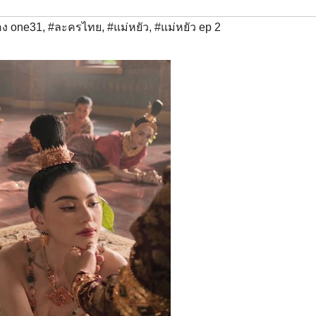
อง one31
,
#ละครไทย
,
#แม่หยัว
,
#แม่หยัว ep 2