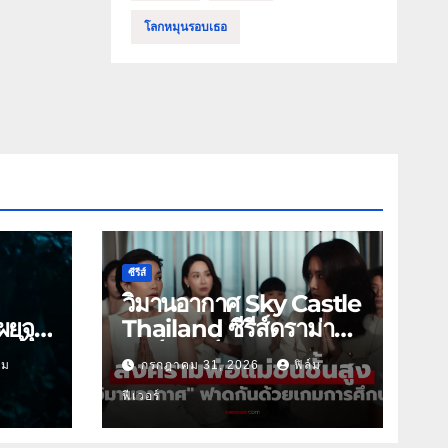
โลกหมุนรอบเธอ
ซีรีส์
วิมานอากาศ Sky Castle
ผยจุด
Thailand ซีรีส์ดราม่า
 นี้
ฟอร์มยักษ์ ช่องวัน31
์ม
กรกฎาคม 31, 2026
ฟิล์ม
ฟีเวอร์