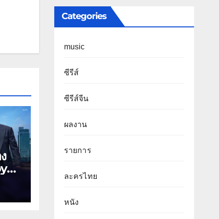
Categories
music
ซีรีส์
ซีรีส์จีน
ผลงาน
รายการ
าง
oyal
ละครไทย
ร้าย
หนัง
าง