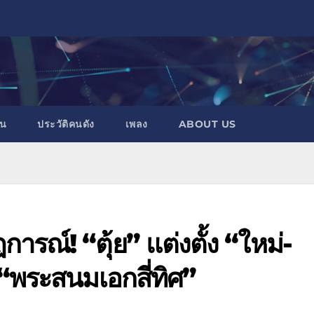
าน
ประวัติคนดัง
เพลง
ABOUT US
ารณ์! “ตุ้ย” แต่งตั้ง “ใหม่-
็น “พระสนมเอกสี่ทิศ”