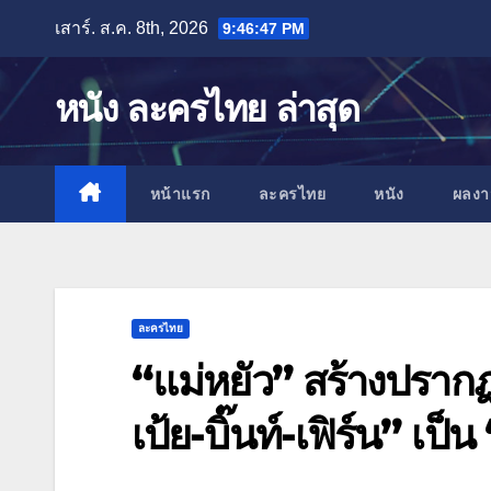
Skip
เสาร์. ส.ค. 8th, 2026
9:46:48 PM
to
content
หนัง ละครไทย ล่าสุด
หน้าแรก
ละครไทย
หนัง
ผลง
ละครไทย
“แม่หยัว” สร้างปรากฏก
เป้ย-บิ๊นท์-เฟิร์น” เป