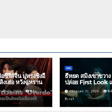
หนัง
ย่อซีรีส์จีน มู่หรงชิงอี้
ธี่หยด สมิงเขาขวาง
ิงเฮ่อ หวังฉู่หราน
ปล่อย First Look เ
เริ่มต้นพี่ยักษ์ 30 ก.ย.
าคม 31, 2026
ฟิล์ม
กรกฎาคม 31, 2026
ฟิล
ฟีเวอร์