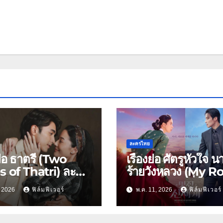
ละครไทย
งย่อ ธาตรี (Two
เรื่องย่อ ศัตรูหัวใจ น
s of Thatri) ละคร
ร้ายวังหลวง (My R
3: การสวมรอยหนี
Nemesis): เมื่อนาง
9, 2026
ฟิล์มฟีเวอร์
พ.ค. 11, 2026
ฟิล์มฟีเวอร์
่มรดกเลือด ยุค
โชซอนสวมร่างดารา
มโลกครั้งที่ 2
โนเนม พร้อมฟาดกล
กองถ่าย 2026!