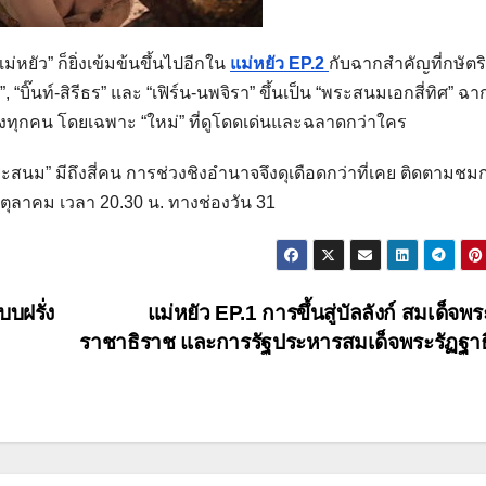
ม่หยัว” ก็ยิ่งเข้มข้นขึ้นไปอีกใน
แม่หยัว EP.2
กับฉากสำคัญที่กษัตริ
”, “บิ๊นท์-สิรีธร” และ “เฟิร์น-นพจิรา” ขึ้นเป็น “พระสนมเอกสี่ทิศ” ฉาก
ดงทุกคน โดยเฉพาะ “ใหม่” ที่ดูโดดเด่นและฉลาดกว่าใคร
“พระสนม” มีถึงสี่คน การช่วงชิงอำนาจจึงดุเดือดกว่าที่เคย ติดตามชม
0 ตุลาคม เวลา 20.30 น. ทางช่องวัน 31
บบฝรั่ง
แม่หยัว EP.1 การขึ้นสู่บัลลังก์ สมเด็จพ
ราชาธิราช และการรัฐประหารสมเด็จพระรัฏฐา