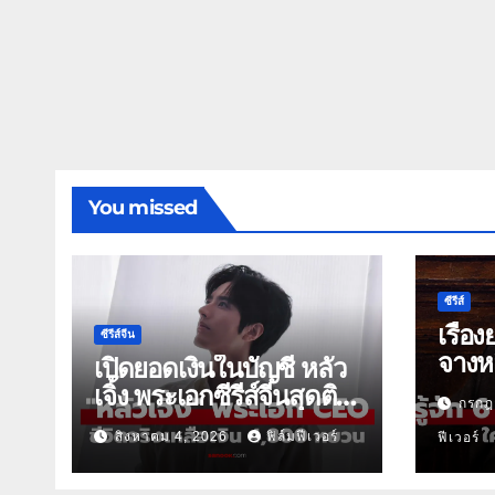
You missed
ซีรีส์
เรื่อง
ซีรีส์จีน
จางหล
เปิดยอดเงินในบัญชี หลัว
เจิ้ง พระเอกซีรีส์จีนสุดติด
กรกฎ
ดิน
สิงหาคม 4, 2026
ฟิล์มฟีเวอร์
ฟีเวอร์