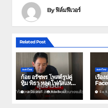
By
ฟิล์มฟีเวอร์
Related Post
ละครไทย
ละครไทย
ก้อย อรัชพร โพสต์รูปคู่
เรื่อ
ทิม พิธา หลุดโฟกัสแหวน
Face
นิ้วนางซ้าย
ช่อง 
ก.ค. 23, 2026
ฟิล์มฟีเวอร์
มิ.ย. 
ตายสู
สงครา