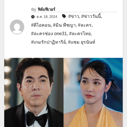
By
ฟิล์มฟีเวอร์
#ข่าว
,
#ข่าววันนี้
,
ต.ค. 18, 2024
#ดิไอคอน
,
#มิน พีชญา
,
#ละคร
,
#ละครช่อง one31
,
#ละครไทย
,
#เกมรักปาฏิหาริย์
,
#แซม ยุรนันท์