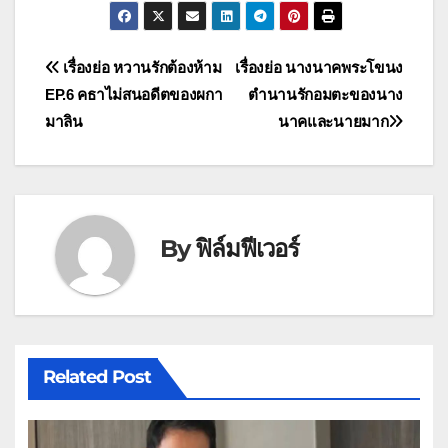
แนะแนว
เรื่องย่อ หวานรักต้องห้าม
เรื่องย่อ นางนาคพระโขนง
EP.6 คธาไม่สนอดีตของผกา
ตำนานรักอมตะของนาง
เรื่อง
มาลิน
นาคและนายมาก
By
ฟิล์มฟีเวอร์
Related Post