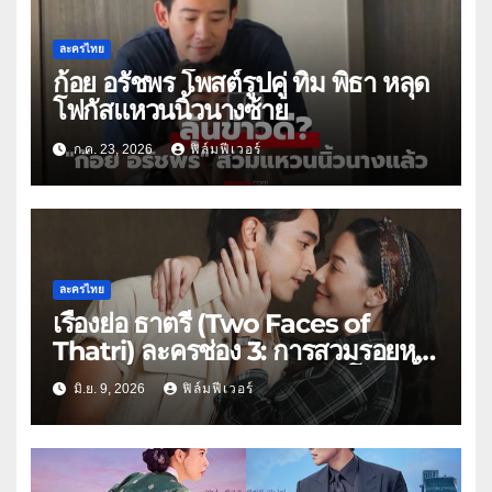
ละครไทย
ก้อย อรัชพร โพสต์รูปคู่ ทิม พิธา หลุด
โฟกัสแหวนนิ้วนางซ้าย
ก.ค. 23, 2026
ฟิล์มฟีเวอร์
ละครไทย
เรื่องย่อ ธาตรี (Two Faces of
Thatri) ละครช่อง 3: การสวมรอยหนี
ตายสู่มรดกเลือด ยุคสงครามโลกครั้ง
มิ.ย. 9, 2026
ฟิล์มฟีเวอร์
ที่ 2