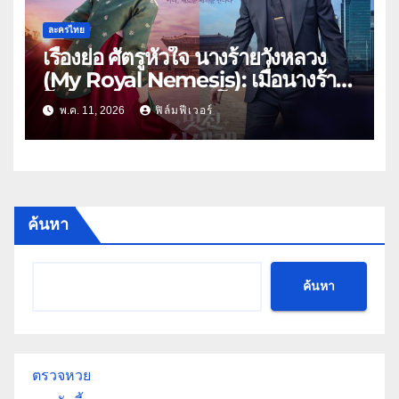
ละครไทย
เรื่องย่อ ศัตรูหัวใจ นางร้ายวังหลวง
(My Royal Nemesis): เมื่อนางร้าย
โชซอนสวมร่างดาราโนเนม พร้อม
พ.ค. 11, 2026
ฟิล์มฟีเวอร์
ฟาดกลางกองถ่าย 2026!
ค้นหา
ค้นหา
ตรวจหวย