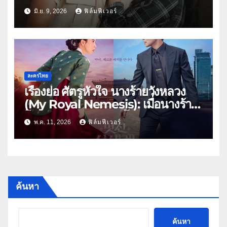
ตายสู่มรดกเลือด ยุคสงครามโลกครั้ง
มิ.ย. 9, 2026
ฟิล์มฟีเวอร์
ที่ 2
ละครไทย
เรื่องย่อ ศัตรูหัวใจ นางร้ายวังหลวง
(My Royal Nemesis): เมื่อนางร้าย
โชซอนสวมร่างดาราโนเนม พร้อม
พ.ค. 11, 2026
ฟิล์มฟีเวอร์
ฟาดกลางกองถ่าย 2026!
ค้นหา
ค้นหา