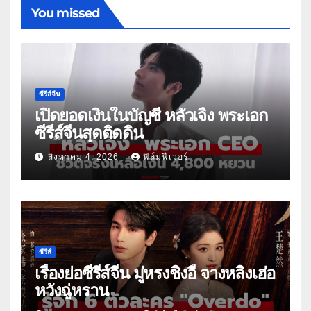
You missed
ซีรีส์จีน
เปิดยอดเงินในบัญชี หลัวเจิ้ง พระเอก
ซีรีส์จีนสุดติดดิน
สิงหาคม 4, 2026
ฟิล์มฟีเวอร์
ซีรีส์
เรื่องย่อซีรีส์จีน มู่หรงชิงอี้ จางหลิงเฮ่อ
หวังฉู่หราน