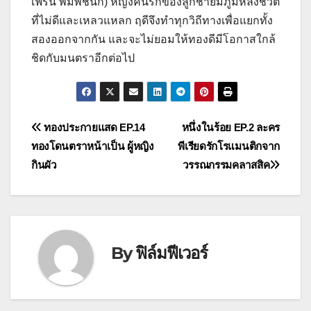
เฟิร์น พิมพ์ชนก) หญิงคนรักของลูกชายมีภูมิหลังชีวิต
ที่ไม่ดีและเหลวแหลก ฤดีจึงทำทุกวิถีทางเพื่อแยกทั้ง
สองออกจากกัน และจะไม่ยอมให้ทองดีมีโอกาสใกล้
ชิดกับมนตราอีกต่อไป
แนะแนว
ทองประกายแสด EP.14
หนึ่งในร้อย EP.2 ละคร
ทองโดนตราหน้าเป็น ผู้หญิง
พีเรียดรักโรแมนติกจาก
เรื่อง
กินผัว
วรรณกรรมคลาสสิค
By
ฟิล์มฟีเวอร์