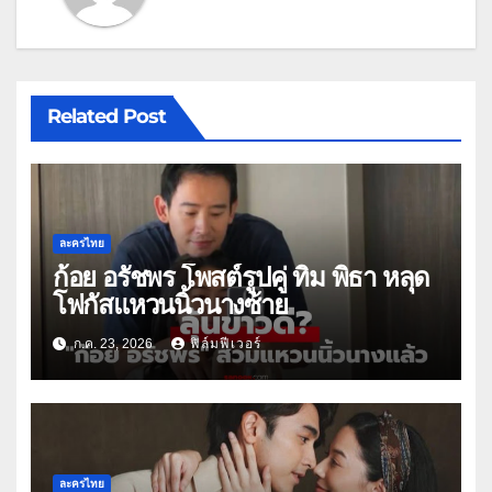
Related Post
ละครไทย
ก้อย อรัชพร โพสต์รูปคู่ ทิม พิธา หลุด
โฟกัสแหวนนิ้วนางซ้าย
ก.ค. 23, 2026
ฟิล์มฟีเวอร์
ละครไทย