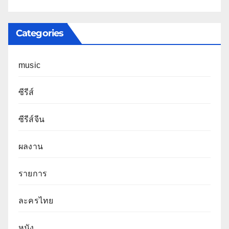
Categories
music
ซีรีส์
ซีรีส์จีน
ผลงาน
รายการ
ละครไทย
หนัง