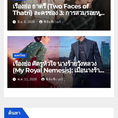
เรื่องย่อ ธาตรี (Two Faces of
Thatri) ละครช่อง 3: การสวมรอยหนี
ตายสู่มรดกเลือด ยุคสงครามโลกครั้ง
มิ.ย. 9, 2026
ฟิล์มฟีเวอร์
ที่ 2
ละครไทย
เรื่องย่อ ศัตรูหัวใจ นางร้ายวังหลวง
(My Royal Nemesis): เมื่อนางร้าย
โชซอนสวมร่างดาราโนเนม พร้อม
พ.ค. 11, 2026
ฟิล์มฟีเวอร์
ฟาดกลางกองถ่าย 2026!
ค้นหา