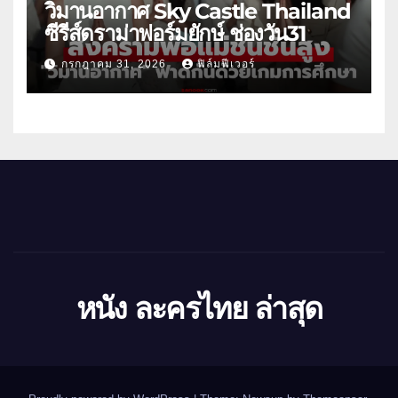
วิมานอากาศ Sky Castle Thailand
ซีรีส์ดราม่าฟอร์มยักษ์ ช่องวัน31
กรกฎาคม 31, 2026
ฟิล์มฟีเวอร์
หนัง ละครไทย ล่าสุด