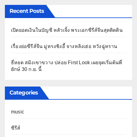
Recent Posts
เปิดยอดเงินในบัญชี หลัวเจิ้ง พระเอกซีรีส์จีนสุดติดดิน
เรื่องย่อซีรีส์จีน มู่หรงชิงอี้ จางหลิงเฮ่อ หวังฉู่หราน
ธี่หยด สมิงเขาขวาง ปล่อย First Look เผยจุดเริ่มต้นพี่
ยักษ์ 30 ก.ย. นี้
Categories
music
ซีรีส์