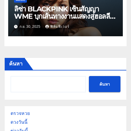
ลิซ่า BLACKPINK เซ็นสัญญา
WME บุกเส้นทางงานแสดงสู่ฮอลลี
วูด!
ก.ย. 30, 2025
ฟิล์มฟีเวอร์
ค้นหา
ค้นหา
ตรวจหวย
ดวงวันนี้
ข่าววันนี้