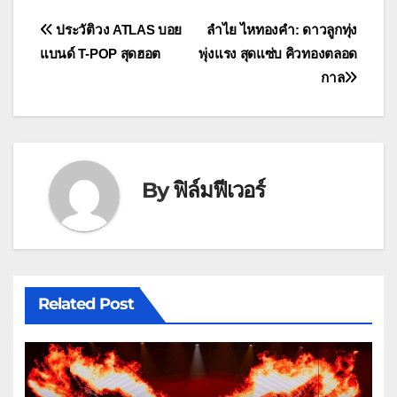
แนะแนว
ประวัติวง ATLAS บอย
ลำไย ไหทองคำ: ดาวลูกทุ่ง
แบนด์ T-POP สุดฮอต
พุ่งแรง สุดแซ่บ คิวทองตลอด
เรื่อง
กาล
By
ฟิล์มฟีเวอร์
Related Post