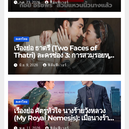
ก.ค. 23, 2026
ฟิล์มฟีเวอร์
ละครไทย
เรื่องย่อ ธาตรี (Two Faces of
Thatri) ละครช่อง 3: การสวมรอยหนี
ตายสู่มรดกเลือด ยุคสงครามโลกครั้ง
มิ.ย. 9, 2026
ฟิล์มฟีเวอร์
ที่ 2
ละครไทย
เรื่องย่อ ศัตรูหัวใจ นางร้ายวังหลวง
(My Royal Nemesis): เมื่อนางร้าย
โชซอนสวมร่างดาราโนเนม พร้อม
พ.ค. 11, 2026
ฟิล์มฟีเวอร์