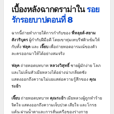
เบื้องหลังฉากดราม่าใน
รอย
รักรอยบาปตอนที่ 8
ฉากนี้ถ่ายทำภายใต้การกำกับของ
พี่หลุยส์-สยาม
สังวริบุตร
ผู้กำกับฝีมือดี โดยเขาทุ่มเทบรีฟติวเข้มให้
กับทั้ง
ฟลุค
และ
เจี๊ยบ
เพื่อถ่ายทอดอารมณ์ของตัว
ละครออกมาให้ได้อย่างสมจริง
ฟลุค
ถ่ายทอดบทบาท
หลวงวิสุทธิ์
ชายผู้มักง่าย โลภ
และไม่เห็นหัวเมียหลวงได้อย่างน่าเกลียดชัง
แสดงออกถึงความไม่แยแสต่อความรู้สึกของ
คุณ
ระย้า
เจี๊ยบ
ถ่ายทอดบทบาท
คุณระย้า
เมียหลวงผู้ถูกทำร้าย
จิตใจ แสดงออกถึงความเจ็บปวด เสียใจ และโกรธ
แค้น ผ่านน้ำตาและการสั่นเครือของร่างกาย