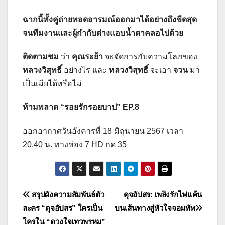
ฉากนี้ทั้งคู่ถ่ายทอดอารมณ์ออกมาได้อย่างถึงขีดสุด
จนทีมงานและผู้กำกับต่างแอบน้ำตาคลอไปด้วย
ติดตามชม
ว่า
คุณระย้า
จะจัดการกับความโลภของ
หลวงวิสุทธิ์
อย่างไร และ
หลวงวิสุทธิ์
จะเอา
จวน
มา
เป็นเมียได้หรือไม่
ห้ามพลาด “รอยรักรอยบาป” EP.8
ออกอากาศวันอังคารที่ 18 มิถุนายน 2567 เวลา
20.40 น. ทางช่อง 7 HD กด 35
แนะแนว
สรุปผังความสัมพันธ์ตัว
ดุจอัปสร: เพลิงรักไฟแค้น
ละคร “ดุจอัปสร” ใครเป็น
บนเส้นทางสู่หัวใจจอมทัพ
เรื่อง
ใครใน “ดวงใจเทวพรหม”