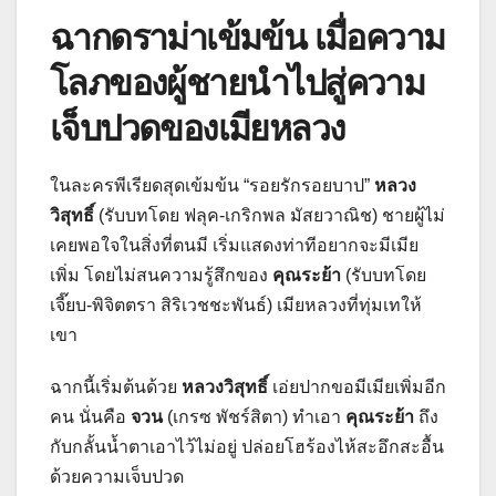
ฉากดราม่าเข้มข้น เมื่อความ
โลภของผู้ชายนำไปสู่ความ
เจ็บปวดของเมียหลวง
ในละครพีเรียดสุดเข้มข้น “รอยรักรอยบาป”
หลวง
วิสุทธิ์
(รับบทโดย ฟลุค-เกริกพล มัสยวาณิช) ชายผู้ไม่
เคยพอใจในสิ่งที่ตนมี เริ่มแสดงท่าทีอยากจะมีเมีย
เพิ่ม โดยไม่สนความรู้สึกของ
คุณระย้า
(รับบทโดย
เจี๊ยบ-พิจิตตรา สิริเวชชะพันธ์) เมียหลวงที่ทุ่มเทให้
เขา
ฉากนี้เริ่มต้นด้วย
หลวงวิสุทธิ์
เอ่ยปากขอมีเมียเพิ่มอีก
คน นั่นคือ
จวน
(เกรซ พัชร์สิตา) ทำเอา
คุณระย้า
ถึง
กับกลั้นน้ำตาเอาไว้ไม่อยู่ ปล่อยโฮร้องไห้สะอึกสะอื้น
ด้วยความเจ็บปวด