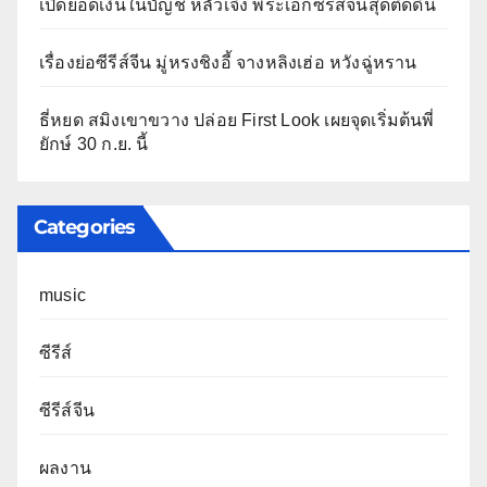
เปิดยอดเงินในบัญชี หลัวเจิ้ง พระเอกซีรีส์จีนสุดติดดิน
เรื่องย่อซีรีส์จีน มู่หรงชิงอี้ จางหลิงเฮ่อ หวังฉู่หราน
ธี่หยด สมิงเขาขวาง ปล่อย First Look เผยจุดเริ่มต้นพี่
ยักษ์ 30 ก.ย. นี้
Categories
music
ซีรีส์
ซีรีส์จีน
ผลงาน