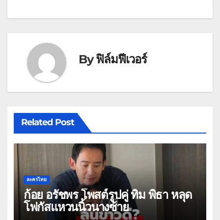
By
ฟิล์มฟีเวอร์
Related Post
ละครไทย
ก้อย อรัชพร โพสต์รูปคู่ ทิม พิธา หลุด
โฟกัสแหวนนิ้วนางซ้าย