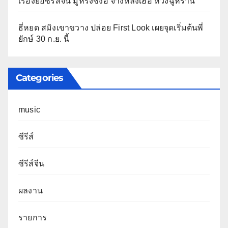
เรื่องย่อซีรีส์จีน มู่หรงชิงอี้ จางหลิงเฮ่อ หวังฉู่หราน
ธี่หยด สมิงเขาขวาง ปล่อย First Look เผยจุดเริ่มต้นพี่
ยักษ์ 30 ก.ย. นี้
Categories
music
ซีรีส์
ซีรีส์จีน
ผลงาน
รายการ