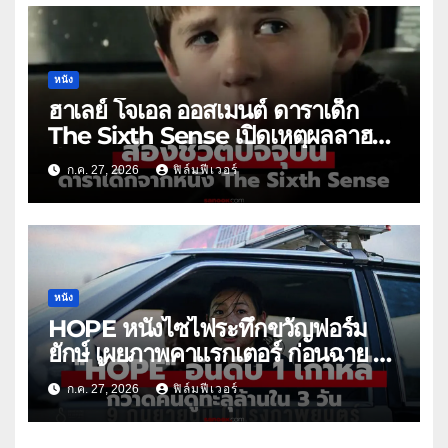
หนัง
ฮาเลย์ โจเอล ออสเมนต์ ดาราเด็ก
The Sixth Sense เปิดเหตุผลลาฮอล
ลีวูด
ก.ค. 27, 2026
ฟิล์มฟีเวอร์
หนัง
HOPE หนังไซไฟระทึกขวัญฟอร์ม
ยักษ์ เผยภาพคาแรกเตอร์ ก่อนฉาย 9
ก.ย. นี้
ก.ค. 27, 2026
ฟิล์มฟีเวอร์