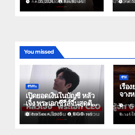
ก.ค. 31, 2026
ฟิล์มฟีเวอร์
ก.ค. 3
วัน31
You missed
ซีรีส์
เรื่อง
ซีรีส์จีน
จางหล
เปิดยอดเงินในบัญชี หลัว
เจิ้ง พระเอกซีรีส์จีนสุดติด
กรกฎ
ดิน
สิงหาคม 4, 2026
ฟิล์มฟีเวอร์
ฟีเวอร์