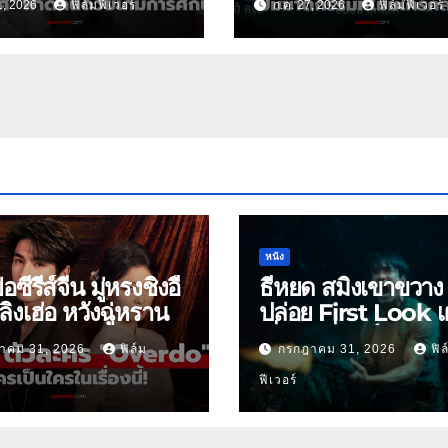
1, 2026
ฟิล์มฟีเวอร์
ก.ค. 27, 2026
ฟิล์มฟีเวอร์
หนัง
ย่อซีรีส์จีน มู่หรงชิงอี้
ธี่หยด สมิงเขาขวาง
ิงเฮ่อ หวังฉู่หราน
ปล่อย First Look เ
เริ่มต้นพี่ยักษ์ 30 ก.ย.
าคม 31, 2026
ฟิล์ม
กรกฎาคม 31, 2026
ฟิล
ฟีเวอร์