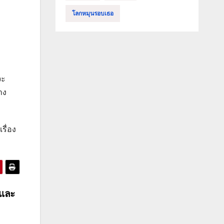
โลกหมุนรอบเธอ
จะ
าง
รื่อง
ตและ