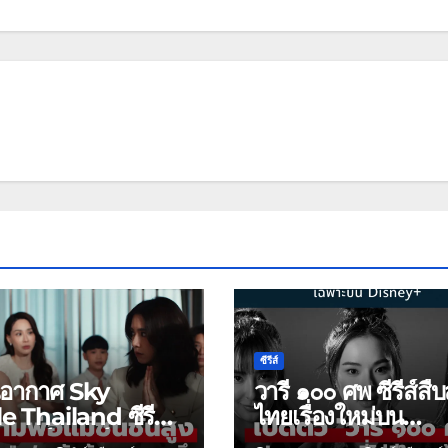
ซีรีส์
นอากาศ Sky
วารี ๑๐๐ ศพ ซีรีส์สื
e Thailand ซีรีส์
ไทยเรื่องใหม่บน
าฟอร์มยักษ์ ช่อง
Disney+