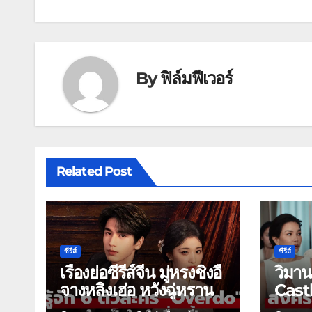
By
ฟิล์มฟีเวอร์
Related Post
ซีรีส์
ซีรีส์
เรื่องย่อซีรีส์จีน มู่หรงชิงอี้
วิมา
จางหลิงเฮ่อ หวังฉู่หราน
Castl
ดราม่