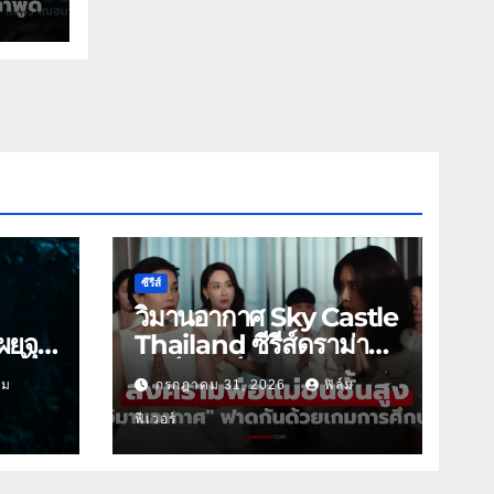
ซีรีส์
วิมานอากาศ Sky Castle
ผยจุด
Thailand ซีรีส์ดราม่า
 นี้
ฟอร์มยักษ์ ช่องวัน31
์ม
กรกฎาคม 31, 2026
ฟิล์ม
ฟีเวอร์