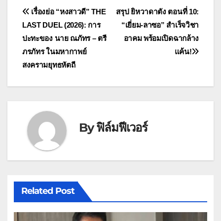
แนะแนว
เรื่องย่อ “หงสาวดี” THE
สรุป ยิหวาดาตัง ตอนที่ 10:
LAST DUEL (2026): การ
“เยี่ยม-ลาซอ” สำเร็จวิชา
เรื่อง
ปะทะของ นาย ณภัทร – ตรี
อาคม พร้อมเปิดฉากล้าง
ภรภัทร ในมหากาพย์
แค้น!
สงครามยุทธหัตถี
By
ฟิล์มฟีเวอร์
Related Post