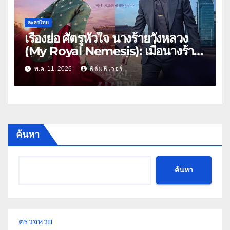
ละครไทย
เรื่องย่อ ศัตรูหัวใจ นางร้ายวังหลวง
(My Royal Nemesis): เมื่อนางร้าย
โชซอนสวมร่างดาราโนเนม พร้อม
พ.ค. 11, 2026
ฟิล์มฟีเวอร์
ฟาดกลางกองถ่าย 2026!
ค้นหา
ค้นหา
ตรวจหวย