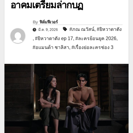
อาคมเตรียมล่ากบฏ
By
ฟิล์มฟีเวอร์
#ภณ ณวัสน์
,
#ยิหวาดาตัง
มี.ค. 9, 2026
,
#ยิหวาดาตัง ep 17
,
#ละครย้อนยุค 2026
,
#อแมนด้า ชาลิสา
,
#เรื่องย่อละครช่อง 3