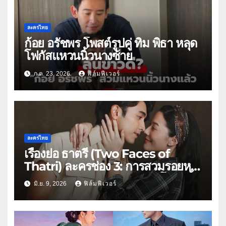
ละครไทย
ก้อย อรัชพร โพสต์รูปคู่ ทิม พิธา หลุด
โฟกัสแหวนนิ้วนางซ้าย
ก.ค. 23, 2026
ฟิล์มฟีเวอร์
ละครไทย
เรื่องย่อ ธาตรี (Two Faces of
Thatri) ละครช่อง 3: การสวมรอยหนี
ตายสู่มรดกเลือด ยุคสงครามโลกครั้ง
มิ.ย. 9, 2026
ฟิล์มฟีเวอร์
ที่ 2