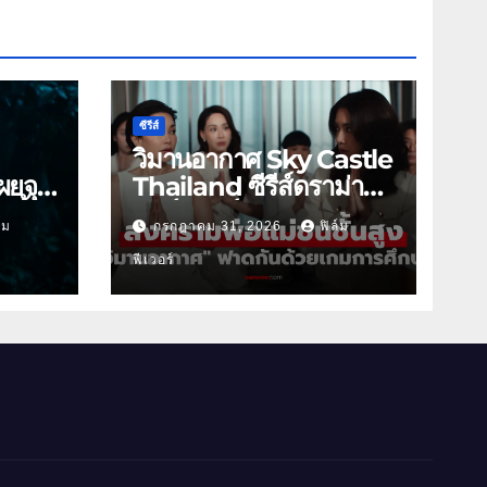
ซีรีส์
วิมานอากาศ Sky Castle
ผยจุด
Thailand ซีรีส์ดราม่า
 นี้
ฟอร์มยักษ์ ช่องวัน31
์ม
กรกฎาคม 31, 2026
ฟิล์ม
ฟีเวอร์