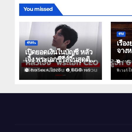
You missed
ซีรีส์
เรื่อง
ซีรีส์จีน
จางหล
เปิดยอดเงินในบัญชี หลัว
เจิ้ง พระเอกซีรีส์จีนสุดติด
กรกฎ
ดิน
สิงหาคม 4, 2026
ฟิล์มฟีเวอร์
ฟีเวอร์