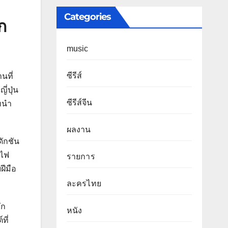
Categories
ก
music
ซีรีส์
นที่
ี่ปุ่น
ซีรีส์จีน
บทนำ
ผลงาน
ักชัน
งไฟ
รายการ
ฝีมือ
ละครไทย
ึก
หนัง
ที่