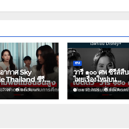
ซีรีส์
นอากาศ Sky
วารี ๑๐๐ ศพ ซีรีส์สื
e Thailand ซีรีส์
ไทยเรื่องใหม่บน
าฟอร์มยักษ์ ช่อง
Disney+
1, 2026
ฟิล์มฟีเวอร์
ก.ค. 27, 2026
ฟิล์มฟีเวอร์