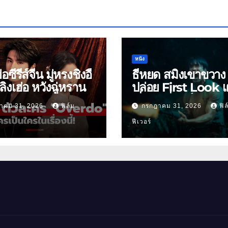
หนัง
ย่อซีรีส์จีน มู่หรงชิงอี้
ธี่หยด สมิงเขาขวาง
ิงเฮ่อ หวังฉู่หราน
ปล่อย First Look เ
เริ่มต้นพี่ยักษ์ 30 ก.ย.
าคม 31, 2026
ฟิล์ม
กรกฎาคม 31, 2026
ฟิล
ฟีเวอร์