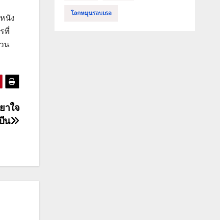
โลกหมุนรอบเธอ
หนัง
ที่
นวน
ยวยาใจ
บีน