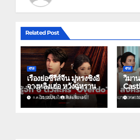
Related Post
ซีรีส์
ซีรีส์
เรื่องย่อซีรีส์จีน มู่หรงชิงอี้
วิมา
จางหลิงเฮ่อ หวังฉู่หราน
Castl
ดราม่
ก.ค. 31, 2026
ฟิล์มฟีเวอร์
ก.ค. 3
วัน31