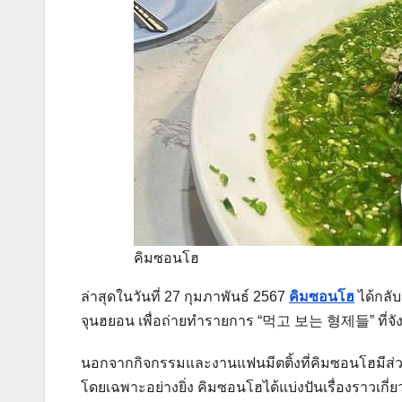
คิมซอนโฮ
ล่าสุดในวันที่ 27 กุมภาพันธ์ 2567
คิมซอนโฮ
ได้กลับ
จุนฮยอน เพื่อถ่ายทำรายการ “먹고 보는 형제들” ที่จังห
นอกจากกิจกรรมและงานแฟนมีตติ้งที่คิมซอนโฮมีส่
โดยเฉพาะอย่างยิ่ง คิมซอนโฮได้แบ่งปันเรื่องราวเกี่