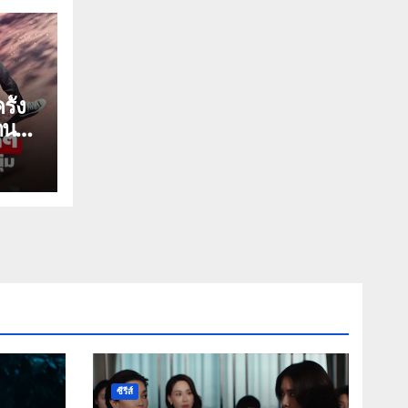
รั้ง
าน
ซีรีส์