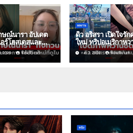
ผลงาน
ักษณ์นารา อัปเดต
ดิว อริสรา เปิดใจรักค
แอร์โฮสเตสและ
ใหม่ ทริปอเมริกาหว
รื่องสุดท้าย
ฉ่ำทายาทหมื่นล้าน
0, 2026
ฟิล์มฟีเวอร์
ก.ค. 2, 2026
ฟิล์มฟีเวอร์
หนัง