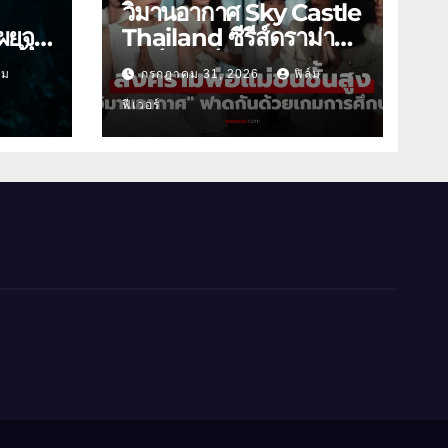
วิมานอากาศ Sky Castle
ผยจุด
Thailand ซีรีส์ดราม่า
 นี้
ฟอร์มยักษ์ ช่องวัน31
์ม
กรกฎาคม 31, 2026
ฟิล์ม
ฟีเวอร์