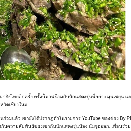
มายังไทยอีกครั้ง ครั้งนี้มาพร้อมกับนักแสดงรุ่นพี่อย่าง มุนเซยุน แ
วัดเชียงใหม่
วนร่วมแล้ว เขายังได้ปรากฏตัวในรายการ YouTube ของช่อง By 
ยวกับความสัมพันธ์ของเขากับนักแสดงรุ่นน้อง นัมจูฮยอก, เพื่อนร่ว