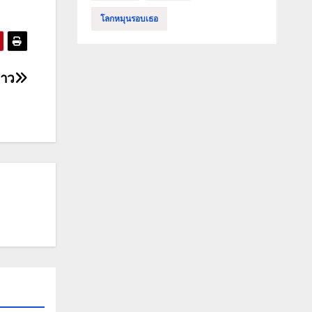
โลกหมุนรอบเธอ
สาว