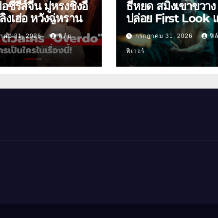
ย่อซีรีส์จีน มู่หรงชิงอี้
ธี่หยด สมิงเขาขวาง
ิงเฮ่อ หวังฉู่หราน
ปล่อย First Look เ
เริ่มต้นพี่ยักษ์ 30 ก.ย.
าคม 31, 2026
ฟิล์ม
กรกฎาคม 31, 2026
ฟิล
ฟีเวอร์