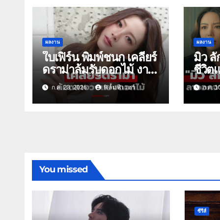
ผลงาน
ผลงาน
ใบเฟิร์น พิมพ์ชนก เคลียร์
มิว ล
ดราม่าล้มรับดอกไม้ งาน
ชีวิต
แต่ง ณเดชน์-ญาญ่า
ละครเ
ก.ค. 23, 2026
ฟิล์มฟีเวอร์
ก.ค. 1
You missed
ซีรีส์