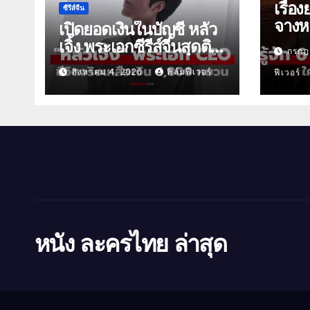
เรื่อง
ซีรีส์จีน
จางหล
เปิดยอดเงินในบัญชี หลัว
เจิ้ง พระเอกซีรีส์จีนสุดติด
กรกฎ
ดิน
สิงหาคม 4, 2026
ฟิล์มฟีเวอร์
ฟีเวอร์
หนัง ละครไทย ล่าสุด