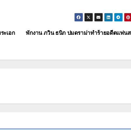
่พระเอก
พักงาน ภวิน ธนิก ปมดราม่าทำร้ายอดีตแฟน