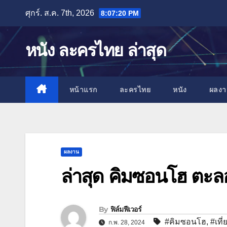
Skip
ศุกร์. ส.ค. 7th, 2026
8:07:22 PM
to
content
หนัง ละครไทย ล่าสุด
หน้าแรก
ละครไทย
หนัง
ผลง
ผลงาน
ล่าสุด คิมซอนโฮ ตะลอ
By
ฟิล์มฟีเวอร์
#คิมซอนโฮ
,
#เที
ก.พ. 28, 2024