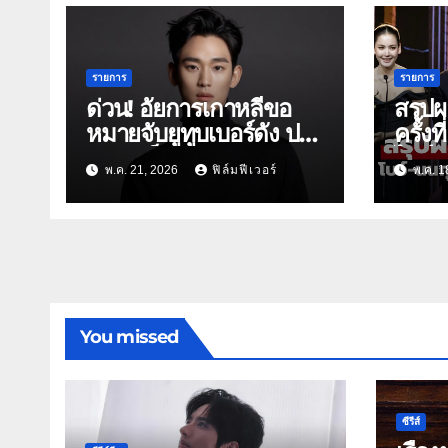
รายการ
รายการ
ด่วน! อัยการเกาหลีขอ
สรุป
หมายจับยูทูบเบอร์ดัง ปม
ครั้งท
กุข่าวเท็จ “คิมซูฮยอน”
ไอซ์ซ
พ.ค. 21, 2026
ฟิล์มฟีเวอร์
พ.ค. 1
เอี่ยวเคส “คิมแซรน”
ชาย-ห
ปี!
You missed
ซีรีส์