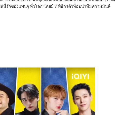
็นที่รักของแฟนๆ ทั่วโลก โดยมี 7 พิธีกรตัวท็อปนำทีมความมันส์