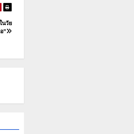
ในวัย
่อ”