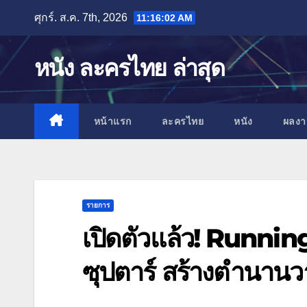
Skip
ศุกร์. ส.ค. 7th, 2026
11:16:03 AM
to
content
หนัง ละครไทย ล่าสุด
หน้าแรก
ละครไทย
หนัง
ผลง
รายการ
เปิดตัวแล้ว! Runnin
ซุปตาร์ สร้างตำนานวา