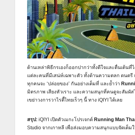
ด้านเหล่าพิธีกรเองก็ออกปากว่าทั้งดีใจและตื่นเต้น
แต่ละคนที่มีเสน่ห์เฉพาะตัว ทั้งด้านความตลก ดนตร
ทุกคนจะ ‘ปล่อยของ’ กันอย่างเต็มที่ และย้ำว่า
Runni
มิตรภาพ เสียงหัวเราะ และความสนุกที่คนดูจะสัมผัส
เขย่าวงการวาไรตี้ไทยเร็วๆ นี้ ทาง iQIYI ได้เลย
สรุป:
iQIYI เปิดตัวเมกะโปรเจกต์
Running Man Tha
Studio จากเกาหลี เพื่อส่งมอบความสนุกแบบจัดเต็มให