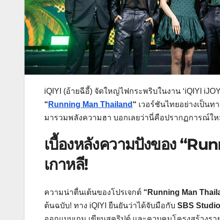
iQIYI (อ้ายฉีอี้) จัดใหญ่ไฟกระพริบในงาน ‘iQIYI i
“
Running Man Thailand
“
เวอร์ชันไทยอย่างเป็นทา
มารวมพลังความฮา บอกเลยว่านี่คือปรากฏการณ์ใหม
เบื้องหลังความปังของ “Run
เกาหลี!
ความน่าตื่นเต้นของโปรเจกต์
“Running Man Thail
ต้นฉบับ! ทาง iQIYI ยืนยันว่าได้จับมือกับ
SBS Studi
ออกแบบเกม เขียนสคริปต์ และควบคุมโครงสร้างรายกา