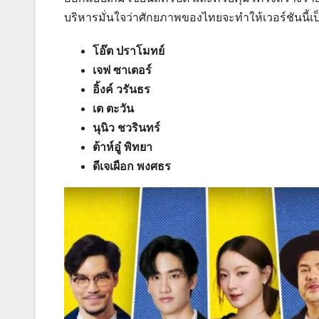
บริหารมั่นใจว่าศักยภาพของไทยจะทำให้เวอร์ชันนี้เป
โอ๊ต ปราโมทย์
เจฟ ซาเตอร์
อิ้งค์ วรันธร
เต ตะวัน
นุนิว ชวรินทร์
ต้าห์อู๋ พิทยา
ดีเจเผือก พงศธร