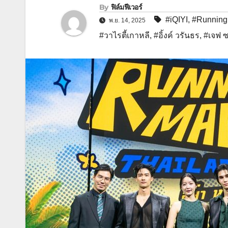
By
ฟิล์มฟีเวอร์
#iQIYI
,
#Running
พ.ย. 14, 2025
#วาไรตี้เกาหลี
,
#อิ้งค์ วรันธร
,
#เจฟ ซ