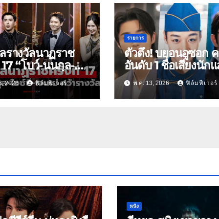
รายการ
ผลรางวัลนาฏราช
ตัวตึง! บยอนอูซอก ค
ี่ 17 “โบว์-นนกุล-
อันดับ 1 ชื่อเสียงนัก
ึ-เจนเย่” คว้านำ
เกาหลี พ.ค. 2026 พ
8, 2026
ฟิล์มฟีเวอร์
พ.ค. 13, 2026
ฟิล์มฟีเวอร์
ญิงยอดเยี่ยมแห่ง
เช็ก 30 อันดับคนดัง
ฮอต
หนัง