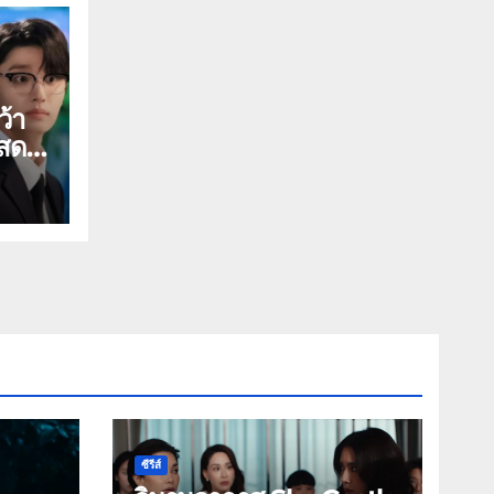
ว้า
แสดง
ร้อม
สุด
ซีรีส์