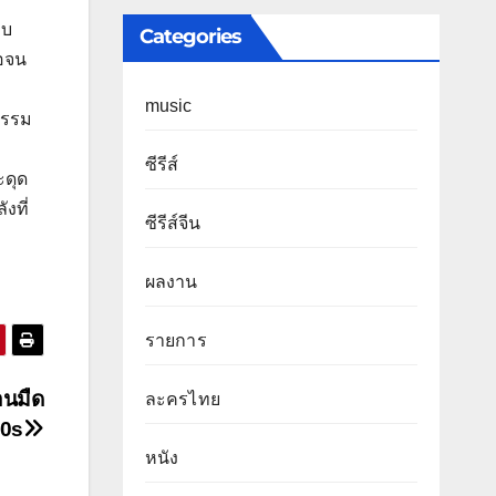
็บ
Categories
ือจน
music
ธรรม
ซีรีส์
ะดุด
งที่
ซีรีส์จีน
ผลงาน
รายการ
านมืด
ละครไทย
80s
หนัง