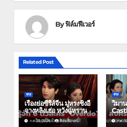
By
ฟิล์มฟีเวอร์
Related Post
ซีรีส์
ซีรีส์
เรื่องย่อซีรีส์จีน มู่หรงชิงอี้
วิมา
จางหลิงเฮ่อ หวังฉู่หราน
Castl
ดราม่
ก.ค. 31, 2026
ฟิล์มฟีเวอร์
ก.ค. 3
วัน31