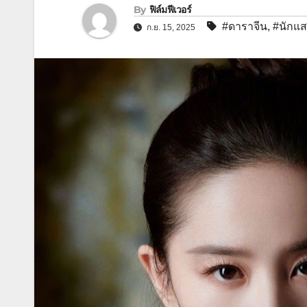
By
ฟิล์มฟีเวอร์
#ดาราจีน
,
#นักแส
ก.ย. 15, 2025