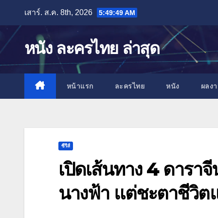
Skip
เสาร์. ส.ค. 8th, 2026
5:49:50 AM
to
content
หนัง ละครไทย ล่าสุด
หน้าแรก
ละครไทย
หนัง
ผลง
ซีรีส์
เปิดเส้นทาง 4 ดาราจี
นางฟ้า แต่ชะตาชีวิต