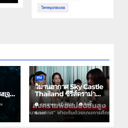
โลกหมุนรอบเธอ
ซีรีส์
วิมานอากาศ Sky Castle
ผยจุด
Thailand ซีรีส์ดราม่า
 นี้
ฟอร์มยักษ์ ช่องวัน31
์ม
กรกฎาคม 31, 2026
ฟิล์ม
ฟีเวอร์