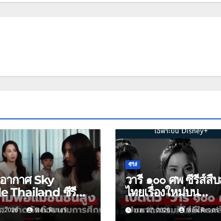
ซีรีส์
นอากาศ Sky
วารี ๑๐๐ ศพ ซีรีส์สื
e Thailand ซีรีส์
ไทยเรื่องใหม่บน
าฟอร์มยักษ์ ช่อง
Disney+
1, 2026
ฟิล์มฟีเวอร์
ก.ค. 27, 2026
ฟิล์มฟีเวอร์