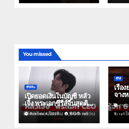
You missed
ซีรีส์
เรื่อง
ซีรีส์จีน
จางหล
เปิดยอดเงินในบัญชี หลัว
เจิ้ง พระเอกซีรีส์จีนสุดติด
กรกฎ
ดิน
สิงหาคม 4, 2026
ฟิล์มฟีเวอร์
ฟีเวอร์