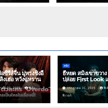
หนัง
ย่อซีรีส์จีน มู่หรงชิงอี้
ธี่หยด สมิงเขาขวาง
ิงเฮ่อ หวังฉู่หราน
ปล่อย First Look เ
เริ่มต้นพี่ยักษ์ 30 ก.ย.
าคม 31, 2026
ฟิล์ม
กรกฎาคม 31, 2026
ฟิล
ฟีเวอร์