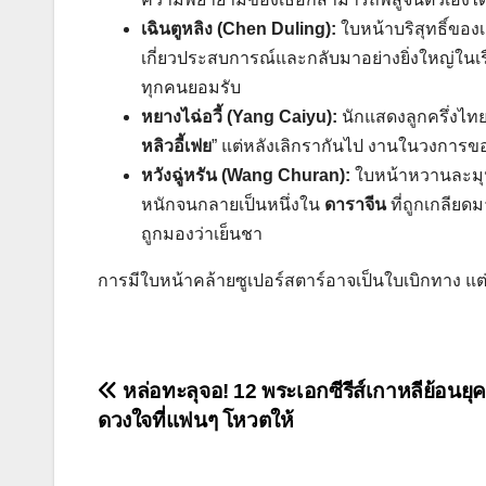
เฉินตูหลิง (Chen Duling):
ใบหน้าบริสุทธิ์ของ
เกี่ยวประสบการณ์และกลับมาอย่างยิ่งใหญ่ในเรื่
ทุกคนยอมรับ
หยางไฉ่อวี้ (Yang Caiyu):
นักแสดงลูกครึ่งไทย
หลิวอี้เฟย
” แต่หลังเลิกรากันไป งานในวงการขอ
หวังฉู่หรัน (Wang Churan):
ใบหน้าหวานละมุ
หนักจนกลายเป็นหนึ่งใน
ดาราจีน
ที่ถูกเกลียด
ถูกมองว่าเย็นชา
การมีใบหน้าคล้ายซูเปอร์สตาร์อาจเป็นใบเบิกทาง แต่
แนะแนว
หล่อทะลุจอ! 12 พระเอกซีรีส์เกาหลีย้อนยุ
ดวงใจที่แฟนๆ โหวตให้
เรื่อง