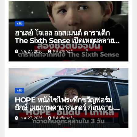
หนัง
ฮาเลย์ โจเอล ออสเมนต์ ดาราเด็ก
The Sixth Sense เปิดเหตุผลลาฮอล
ลีวูด
ก.ค. 27, 2026
ฟิล์มฟีเวอร์
หนัง
HOPE หนังไซไฟระทึกขวัญฟอร์ม
ยักษ์ เผยภาพคาแรกเตอร์ ก่อนฉาย 9
ก.ย. นี้
ก.ค. 27, 2026
ฟิล์มฟีเวอร์