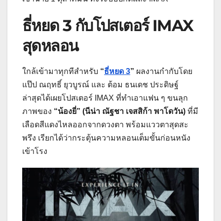
ธี่หยด 3 กับโปสเตอร์ IMAX
สุดหลอน
ใกล้เข้ามาทุกทีสำหรับ
“
ธี่หยด 3
”
ผลงานกำกับโดย
แป๊ป ณฤทธิ์ ยุวบูรณ์ และ ต้อม ธนเดช ประดิษฐ์
ล่าสุดได้เผยโปสเตอร์ IMAX ที่ทำเอาแฟน ๆ ขนลุก
ภาพของ
“น้องยี่” (นีน่า ณัฐชา เจสสิก้า พาโดวัน)
ที่มี
เลือดสีแดงไหลออกจากดวงตา พร้อมแววตาสุดสะ
พรึง เรียกได้ว่ากระตุ้นความหลอนเต็มขั้นก่อนหนัง
เข้าโรง