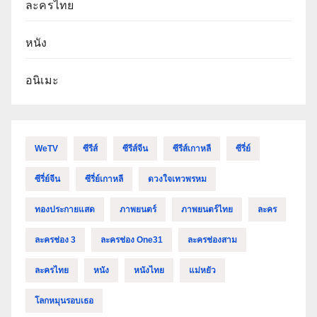
ละครไทย
หนัง
อนิเมะ
WeTV
ซีรีส์
ซีรีส์จีน
ซีรีส์เกาหลี
ซีรี่ย์
ซีรี่ย์จีน
ซีรี่ย์เกาหลี
ดวงใจเทวพรหม
ทองประกายแสด
ภาพยนตร์
ภาพยนตร์ไทย
ละคร
ละครช่อง 3
ละครช่อง One31
ละครช่องสาม
ละครไทย
หนัง
หนังไทย
แม่หยัว
โลกหมุนรอบเธอ