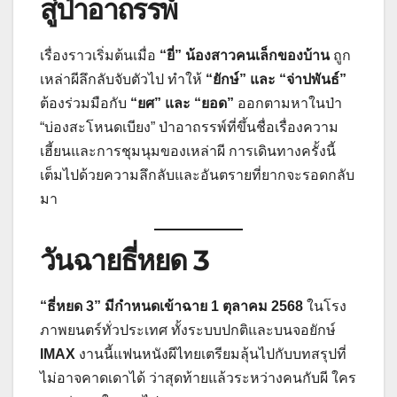
สู่ป่าอาถรรพ์
เรื่องราวเริ่มต้นเมื่อ
“ยี่” น้องสาวคนเล็กของบ้าน
ถูก
เหล่าผีลึกลับจับตัวไป ทำให้
“ยักษ์” และ “จ่าปพันธ์”
ต้องร่วมมือกับ
“ยศ” และ “ยอด”
ออกตามหาในป่า
“บ่องสะโหนดเบียง” ป่าอาถรรพ์ที่ขึ้นชื่อเรื่องความ
เฮี้ยนและการชุมนุมของเหล่าผี การเดินทางครั้งนี้
เต็มไปด้วยความลึกลับและอันตรายที่ยากจะรอดกลับ
มา
วันฉายธี่หยด 3
“ธี่หยด 3” มีกำหนดเข้าฉาย 1 ตุลาคม 2568
ในโรง
ภาพยนตร์ทั่วประเทศ ทั้งระบบปกติและบนจอยักษ์
IMAX
งานนี้แฟนหนังผีไทยเตรียมลุ้นไปกับบทสรุปที่
ไม่อาจคาดเดาได้ ว่าสุดท้ายแล้วระหว่างคนกับผี ใคร