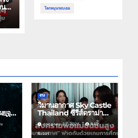
าน
โลกหมุนรอบเธอ
ซีรีส์
วิมานอากาศ Sky Castle
ผยจุด
Thailand ซีรีส์ดราม่า
 นี้
ฟอร์มยักษ์ ช่องวัน31
์ม
กรกฎาคม 31, 2026
ฟิล์ม
ฟีเวอร์