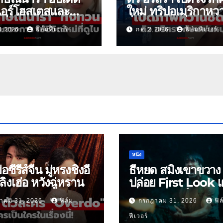
แอร์โฮสเตสและ
ใหม่ ทริปอเมริกาหว
รื่องสุดท้าย
ฉ่ำทายาทหมื่นล้าน
0, 2026
ฟิล์มฟีเวอร์
ก.ค. 2, 2026
ฟิล์มฟีเวอร์
หนัง
ย่อซีรีส์จีน มู่หรงชิงอี้
ธี่หยด สมิงเขาขวาง
ิงเฮ่อ หวังฉู่หราน
ปล่อย First Look เ
เริ่มต้นพี่ยักษ์ 30 ก.ย.
าคม 31, 2026
ฟิล์ม
กรกฎาคม 31, 2026
ฟิล
ฟีเวอร์