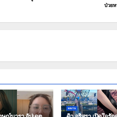
ป่วยห
ผลงาน
ักษณ์นารา อัปเดต
ดิว อริสรา เปิดใจรักค