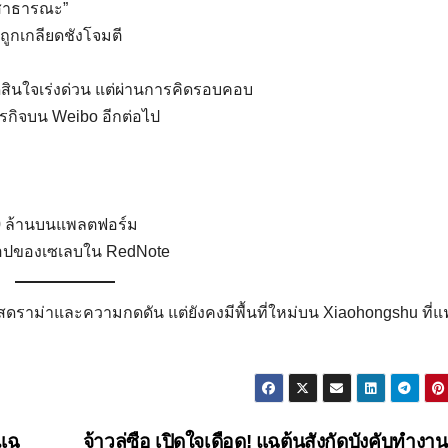
รสาธารณะ”
ถูกเกลียดชังโจมตี
ัดสินใจเร่งด่วน แต่ผ่านการคิดรอบคอบ
ุรกิจบน Weibo อีกต่อไป
 20 ล้านบนแพลตฟอร์ม
็อปของเซเลบใน RedNote
แสดราม่าและความกดดัน แต่ยังคงมีพื้นที่ใหม่บน Xiaohongshu ที่
าแฉ
จ้าวลู่ซือ เปิดใจเดือด! แฉต้นสังกัดบังคับทำง