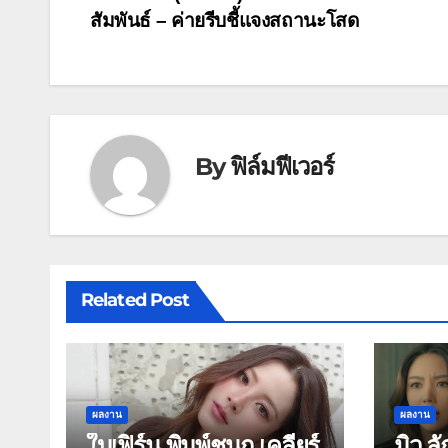
แนะแนว
สัมพันธ์ – ค่ายรีบชี้แจงสถานะโสด
เรื่อง
By
ฟิล์มฟีเวอร์
Related Post
ผลงาน
ผลงาน
ใบเฟิร์น พิมพ์ชนก เคลียร์
มิว ล