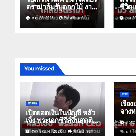
ดราม่าล้มรับดอกไม้ งาน
ชีวิต
แต่ง ณเดชน์-ญาญ่า
ละครเ
ก.ค. 23, 2026
ฟิล์มฟีเวอร์
ก.ค. 1
You missed
ซีรีส์
เรื่อง
ซีรีส์จีน
จางหล
เปิดยอดเงินในบัญชี หลัว
เจิ้ง พระเอกซีรีส์จีนสุดติด
กรกฎ
ดิน
สิงหาคม 4, 2026
ฟิล์มฟีเวอร์
ฟีเวอร์