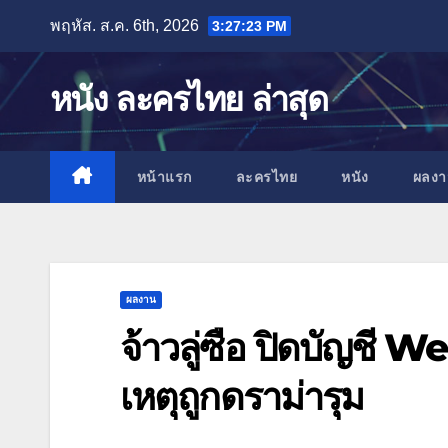
Skip
พฤหัส. ส.ค. 6th, 2026
3:27:24 PM
to
content
หนัง ละครไทย ล่าสุด
หน้าแรก
ละครไทย
หนัง
ผลง
ผลงาน
จ้าวลู่ซือ ปิดบัญชี W
เหตุถูกดราม่ารุม