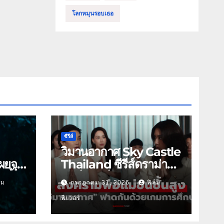
โลกหมุนรอบเธอ
ซีรีส์
วิมานอากาศ Sky Castle
ผยจุด
Thailand ซีรีส์ดราม่า
 นี้
ฟอร์มยักษ์ ช่องวัน31
์ม
กรกฎาคม 31, 2026
ฟิล์ม
ฟีเวอร์