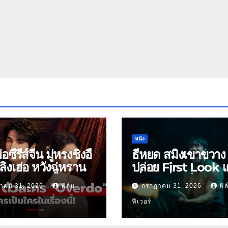
หนัง
ย่อซีรีส์จีน มู่หรงชิงอี้
ธี่หยด สมิงเขาขวาง
ิงเฮ่อ หวังฉู่หราน
ปล่อย First Look เ
เริ่มต้นพี่ยักษ์ 30 ก.ย.
าคม 31, 2026
ฟิล์ม
กรกฎาคม 31, 2026
ฟิล
ฟีเวอร์