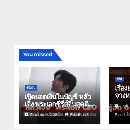
You missed
ซีรีส์
เรื่อง
ซีรีส์จีน
จางหล
เปิดยอดเงินในบัญชี หลัว
เจิ้ง พระเอกซีรีส์จีนสุดติด
กรกฎ
ดิน
สิงหาคม 4, 2026
ฟิล์มฟีเวอร์
ฟีเวอร์