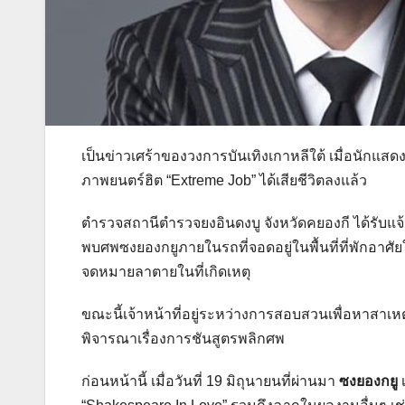
เป็นข่าวเศร้าของวงการบันเทิงเกาหลีใต้ เมื่อนัก
ภาพยนตร์ฮิต “Extreme Job” ได้เสียชีวิตลงแล้ว
ตำรวจสถานีตำรวจยงอินดงบู จังหวัดคยองกี ได้รับแจ้ง
พบศพซงยองกยูภายในรถที่จอดอยู่ในพื้นที่ที่พักอาศั
จดหมายลาตายในที่เกิดเหตุ
ขณะนี้เจ้าหน้าที่อยู่ระหว่างการสอบสวนเพื่อหาสาเ
พิจารณาเรื่องการชันสูตรพลิกศพ
ก่อนหน้านี้ เมื่อวันที่ 19 มิถุนายนที่ผ่านมา
ซงยองกยู