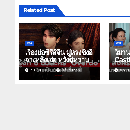
Related Post
ซีรีส์
ซีรีส์
เรื่องย่อซีรีส์จีน มู่หรงชิงอี้
วิมา
จางหลิงเฮ่อ หวังฉู่หราน
Castl
ดราม่
ก.ค. 31, 2026
ฟิล์มฟีเวอร์
ก.ค. 3
วัน31