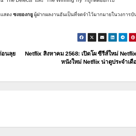
น “The Defects” และ “The Winning Try” ก็ถูกตัดออกไป
ักแสดง
ซงยองกยู
ผู้ฝากผลงานอันเป็นที่จดจำไว้มากมายในวงการบัน
่อนลุย
Netflix สิงหาคม 2568: เปิดโผ ซีรีส์ใหม่ Netfli
หนังใหม่ Netflix น่าดูประจำเดื