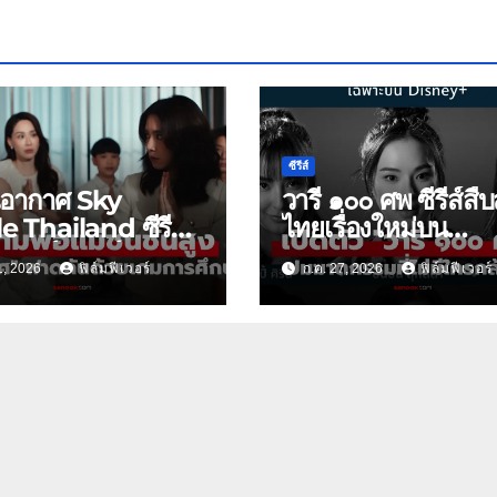
ซีรีส์
นอากาศ Sky
วารี ๑๐๐ ศพ ซีรีส์สื
e Thailand ซีรีส์
ไทยเรื่องใหม่บน
าฟอร์มยักษ์ ช่อง
Disney+
1, 2026
ฟิล์มฟีเวอร์
ก.ค. 27, 2026
ฟิล์มฟีเวอร์