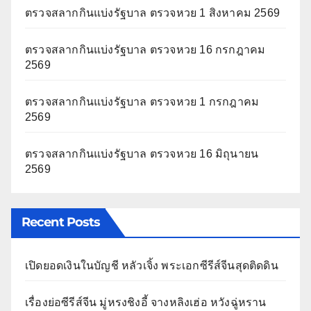
ตรวจสลากกินแบ่งรัฐบาล ตรวจหวย 1 สิงหาคม 2569
ตรวจสลากกินแบ่งรัฐบาล ตรวจหวย 16 กรกฎาคม
2569
ตรวจสลากกินแบ่งรัฐบาล ตรวจหวย 1 กรกฎาคม
2569
ตรวจสลากกินแบ่งรัฐบาล ตรวจหวย 16 มิถุนายน
2569
Recent Posts
เปิดยอดเงินในบัญชี หลัวเจิ้ง พระเอกซีรีส์จีนสุดติดดิน
เรื่องย่อซีรีส์จีน มู่หรงชิงอี้ จางหลิงเฮ่อ หวังฉู่หราน