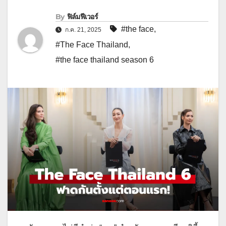
By
ฟิล์มฟีเวอร์
#the face
,
ก.ค. 21, 2025
#The Face Thailand
,
#the face thailand season 6