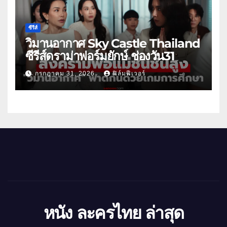
ซีรีส์
วิมานอากาศ Sky Castle Thailand
ซีรีส์ดราม่าฟอร์มยักษ์ ช่องวัน31
กรกฎาคม 31, 2026
ฟิล์มฟีเวอร์
หนัง ละครไทย ล่าสุด