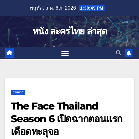
Skip
พฤหัส. ส.ค. 6th, 2026
1:38:50 PM
to
content
หนัง ละครไทย ล่าสุด
รายการ
The Face Thailand
Season 6 เปิดฉากตอนแรก
เดือดทะลุจอ