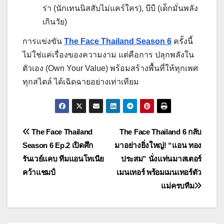
ร่า (นักเทนนิสสับไม่แคร์ใคร), บีบี (เด็กมั่นพลัง
เกินวัย)
การแข่งขัน
The Face Thailand Season 6
ครั้งนี้
ไม่ใช่แค่เรื่องของความงาม แต่คือการ ปลุกพลังใน
ตัวเอง (Own Your Value) พร้อมสร้างพื้นที่ให้ทุกเพศ
ทุกสไตล์ ได้เฉิดฉายอย่างเท่าเทียม
แนะแนว
The Face Thailand
The Face Thailand 6 กลับ
Season 6 Ep.2 เปิดศึก
มาอย่างยิ่งใหญ่! “แอน ทอง
เรื่อง
รันเวย์แคบ ทีมแอนโทเนีย
ประสม” นั่งแท่นมาสเตอร์
คว้าแชมป์
เมนเทอร์ พร้อมเมนเทอร์ตัว
แม่ครบทีม