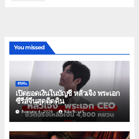
You missed
ซีรีส์จีน
เปิดยอดเงินในบัญชี หลัวเจิ้ง พระเอก
ซีรีส์จีนสุดติดดิน
สิงหาคม 4, 2026
ฟิล์มฟีเวอร์