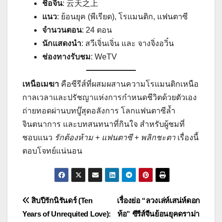
ชื่อจีน
: 云天之上
แนว
: ย้อนยุค (พีเรียด), โรแมนติก, แฟนตาซี
จำนวนตอน
: 24 ตอน
นักแสดงนำ
: สวีเจิ่นเจิ่น และ จางจิ่งอวิ๋น
ช่องทางรับชม
: WeTV
เหนือเมฆา
คือซีรีส์ที่ผสมผสานความโรแมนติกเหนือ
กาลเวลาและปรัชญาแห่งการกำหนดชีวิตด้วยตัวเอง
ถ่ายทอดผ่านบทบู๊สุดอลังการ โลกแฟนตาซีล้ำ
จินตนาการ และบทสนทนาที่กินใจ สำหรับผู้ชมที่
ชอบแนว
รักต้องห้าม + แฟนตาซี + พลิกชะตา
เรื่องนี้
ตอบโจทย์แน่นอน
แนะแนว
สิบปีรักนิรันดร์ (Ten
เรื่องย่อ “ลวงเล่ห์เสน่ห์ดอก
Years of Unrequited Love):
ท้อ” ซีรีส์จีนย้อนยุคดราม่า