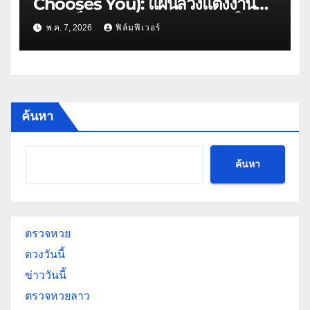
Chooses You): แผนลวงแต่งงานที่
กลายเป็นลิขิตรักพันธนาการหัวใจ
พ.ค. 7, 2026
ฟิล์มฟีเวอร์
ค้นหา
ค้นหา
ตรวจหวย
ดวงวันนี้
ข่าววันนี้
ตรวจหวยลาว