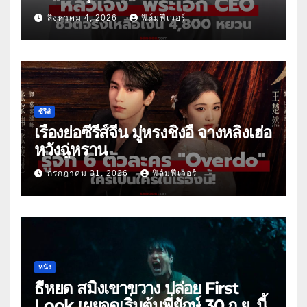
สิงหาคม 4, 2026
ฟิล์มฟีเวอร์
ซีรีส์
เรื่องย่อซีรีส์จีน มู่หรงชิงอี้ จางหลิงเฮ่อ
หวังฉู่หราน
กรกฎาคม 31, 2026
ฟิล์มฟีเวอร์
หนัง
ธี่หยด สมิงเขาขวาง ปล่อย First
Look เผยจุดเริ่มต้นพี่ยักษ์ 30 ก.ย. นี้