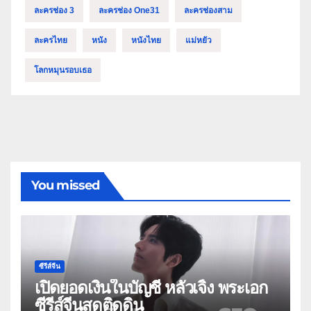
ละครช่อง 3
ละครช่อง One31
ละครช่องสาม
ละครไทย
หนัง
หนังไทย
แม่หยัว
โลกหมุนรอบเธอ
You missed
ซีรีส์จีน
เปิดยอดเงินในบัญชี หลัวเจิ้ง พระเอก
ซีรีส์จีนสุดติดดิน