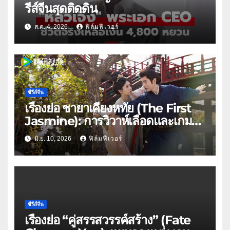
รีส์จีนสุดติดดิน
ส.ค. 4, 2026
ฟิล์มฟีเวอร์
ซีรีส์จีน
เรื่องย่อ ชายาเคียงหทัย (The First
Jasmine): การวิวาห์เลือดและเกม
ล้างแค้นของ ไป๋ลู่ x เฉิงเหล่ย บน
มิ.ย. 10, 2026
ฟิล์มฟีเวอร์
WeTV
ซีรีส์จีน
เรื่องย่อ “คู่สรรสวรรค์สร้าง” (Fate