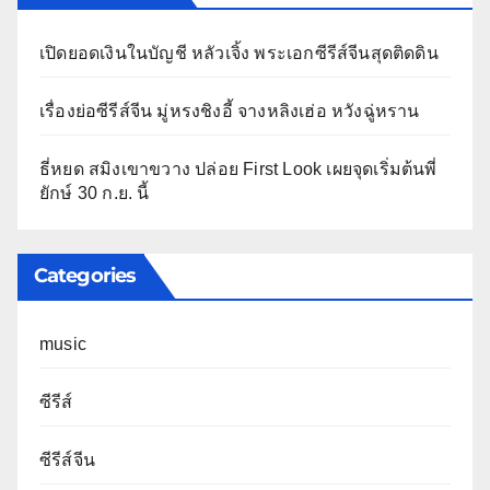
เปิดยอดเงินในบัญชี หลัวเจิ้ง พระเอกซีรีส์จีนสุดติดดิน
เรื่องย่อซีรีส์จีน มู่หรงชิงอี้ จางหลิงเฮ่อ หวังฉู่หราน
ธี่หยด สมิงเขาขวาง ปล่อย First Look เผยจุดเริ่มต้นพี่
ยักษ์ 30 ก.ย. นี้
Categories
music
ซีรีส์
ซีรีส์จีน