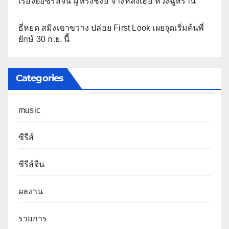
เรื่องย่อซีรีส์จีน มู่หรงชิงอี้ จางหลิงเฮ่อ หวังฉู่หราน
ธี่หยด สมิงเขาขวาง ปล่อย First Look เผยจุดเริ่มต้นพี่
ยักษ์ 30 ก.ย. นี้
Categories
music
ซีรีส์
ซีรีส์จีน
ผลงาน
รายการ