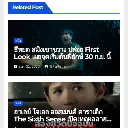
Related Post
หนัง
ธี่หยด สมิงเขาขวาง ปล่อย First
Look เผยจุดเริ่มต้นพี่ยักษ์ 30 ก.ย. นี้
ก.ค. 31, 2026
ฟิล์มฟีเวอร์
หนัง
ฮาเลย์ โจเอล ออสเมนต์ ดาราเด็ก
The Sixth Sense เปิดเหตุผลลาฮอล
ลีวูด