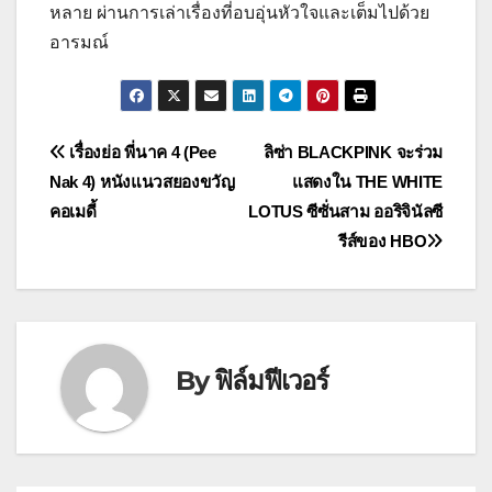
หลาย ผ่านการเล่าเรื่องที่อบอุ่นหัวใจและเต็มไปด้วย
อารมณ์
แนะแนว
เรื่องย่อ พี่นาค 4 (Pee
ลิซ่า BLACKPINK จะร่วม
Nak 4) หนังแนวสยองขวัญ
แสดงใน THE WHITE
เรื่อง
คอเมดี้
LOTUS ซีซั่นสาม ออริจินัลซี
รีส์ของ HBO
By
ฟิล์มฟีเวอร์