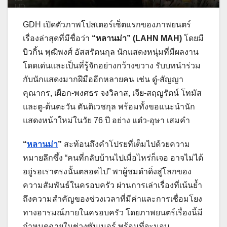
GDH เปิดตัวภาพโปสเตอร์เซ็ตแรกของภาพยนตร์
เรื่องล่าสุดที่มีชื่อว่า
“หลานม่า” (LAHN MAH)
โดยมี
บิวกิ้น พุฒิพงศ์ อัสสรัตนกุล นักแสดงหนุ่มที่มีผลงาน
โดดเด่นและเป็นที่รู้จักอย่างกว้างขวาง รับบทนำร่วม
กับนักแสดงมากฝีมืออีกหลายคน เช่น ดู๋-สัญญา
คุณากร, เผือก-พงศธร จงวิลาส, เจีย-สฤญรัตน์ โทมัส
และตู-ต้นตะวัน ตันติเวชกุล พร้อมทั้งขอแนะนำนัก
แสดงหน้าใหม่ในวัย 76 ปี อย่าง แต๋ว-อุษา เสมคำ
“
หลานม่า
”
สะท้อนถึงคำโปรยที่เต็มไปด้วยความ
หมายลึกซึ้ง “คนที่กลับบ้านไปเมื่อไหร่ก็เจอ อาจไม่ได้
อยู่รอเราตรงนั้นตลอดไป” พาผู้ชมดำดิ่งสู่โลกของ
ความสัมพันธ์ในครอบครัว ผ่านการเล่าเรื่องที่เน้นย้ำ
ถึงความสำคัญของช่วงเวลาที่มีค่าและการเชื่อมโยง
ทางอารมณ์ภายในครอบครัว โดยภาพยนตร์เรื่องนี้มี
กำหนดฉายในช่วงซัมเมอร์ พร้อมที่จะมอบ