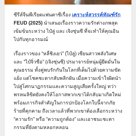
ซีรีส์จีนพีเรียดแฟนตาซีเรื่อง
เคราะห์สวรรค์ทัณฑ์รัก
FEUD (2025)
นำเสนอเรื่องราวความรักต่างภพสุด
เข้มข้นระหว่าง ไป๋ลู่ และ เจิงซุ่นซี ที่จะทำให้คุณอิน
ไปกับทุกอารมณ์
เรื่องราวของ “หลี่ชิงเยว่” (ไป๋ลู่) เซียนสาวพลังวิเศษ
และ “ไป๋จิ่วซือ” (เจิงซุ่นซี) ปรมาจารย์หนุ่มผู้ยึดมั่นใน
คุณธรรม ทั้งคู่พบรักกันในโลกที่เต็มไปด้วยความขัด
แย้ง แต่โชคชะตากลับพลิกผัน เมื่อความเข้าใจผิดนำ
ไปสู่โศกนาฏกรรมและความสูญเสียครั้งใหญ่ ทว่า
พรหมลิขิตยังคงให้โอกาสพวกเขาได้กลับมาเกิดใหม่
พร้อมภารกิจสำคัญในการปกป้องโลกใบนี้จากภัย
ร้ายที่คุกคาม ถึงเวลาแล้วที่พวกเขาต้องเลือกระหว่าง
“ความรัก” หรือ “ความถูกต้อง” และเอาชนะชะตา
กรรมที่ยังตามหลอกหลอน