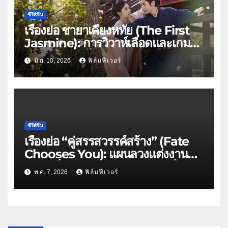
ซีรีส์จีน
เรื่องย่อ ชายาเคียงหทัย (The First
Jasmine): การวิวาห์เลือดและเกม
ล้างแค้นของ ไป๋ลู่ x เฉิงเหล่ย บน
มิ.ย. 10, 2026
ฟิล์มฟีเวอร์
WeTV
ซีรีส์จีน
เรื่องย่อ “คู่สรรสวรรค์สร้าง” (Fate
Chooses You): แผนลวงแต่งงานที่
กลายเป็นลิขิตรักพันธนาการหัวใจ
พ.ค. 7, 2026
ฟิล์มฟีเวอร์