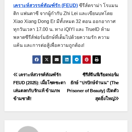
เคราะห์สวรรค์ทัณฑ์รัก (FEUD)
ซีรีส์ดราม่า โรแมน
ติก แฟนตาซี จากผู้กำกับ Zhi Lei และเขียนบทโดย
Xiao Xiang Dong Er มีทั้งหมด 32 ตอน ออกอากาศ
ทุกวันเวลา 17.00 น. ทาง iQIYI และ TrueID ห้าม
พลาดซีรีส์ฟอร์มยักษ์ที่เต็มไปด้วยความรัก ความ
แค้น และการต่อสู้เพื่อความถูกต้อง!
แนะแนว
เคราะห์สวรรค์ทัณฑ์รัก
ซีรีส์จีนพีเรียดฟอร์ม
FEUD (2025): เมื่อโชคชะตา
ยักษ์ “ปรปักษ์จำนน” (The
เรื่อง
เล่นตลกกับรักแท้ ข้ามภพ
Prisoner of Beauty) เปิดตัว
ข้ามชาติ!
สุดยิ่งใหญ่