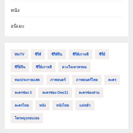
หนัง
อนิเมะ
WeTV
ซีรีส์
ซีรีส์จีน
ซีรีส์เกาหลี
ซีรี่ย์
ซีรี่ย์จีน
ซีรี่ย์เกาหลี
ดวงใจเทวพรหม
ทองประกายแสด
ภาพยนตร์
ภาพยนตร์ไทย
ละคร
ละครช่อง 3
ละครช่อง One31
ละครช่องสาม
ละครไทย
หนัง
หนังไทย
แม่หยัว
โลกหมุนรอบเธอ