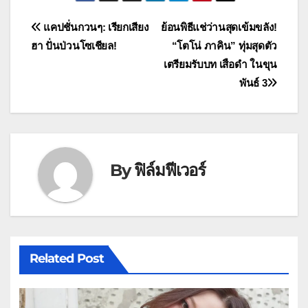
แนะแนว
แคปชั่นกวนๆ: เรียกเสียง
ย้อนพิธีแช่ว่านสุดเข้มขลัง!
ฮา ปั่นป่วนโซเชียล!
“โตโน่ ภาคิน” ทุ่มสุดตัว
เรื่อง
เตรียมรับบท เสือดำ ในขุน
พันธ์ 3
By
ฟิล์มฟีเวอร์
Related Post