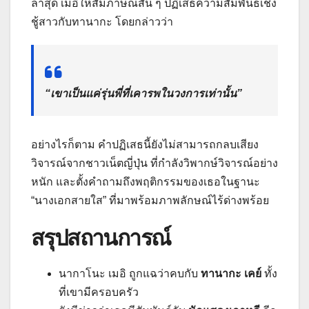
ล่าสุด เมอิให้สัมภาษณ์สั้น ๆ ปฏิเสธความสัมพันธ์เชิง
ชู้สาวกับทานากะ โดยกล่าวว่า
“เขาเป็นแค่รุ่นพี่ที่เคารพในวงการเท่านั้น”
อย่างไรก็ตาม คำปฏิเสธนี้ยังไม่สามารถกลบเสียง
วิจารณ์จากชาวเน็ตญี่ปุ่น ที่กำลังวิพากษ์วิจารณ์อย่าง
หนัก และตั้งคำถามถึงพฤติกรรมของเธอในฐานะ
“นางเอกสายใส” ที่มาพร้อมภาพลักษณ์ไร้ด่างพร้อย
สรุปสถานการณ์
นากาโนะ เมอิ ถูกแฉว่าคบกับ
ทานากะ เคย์
ทั้ง
ที่เขามีครอบครัว