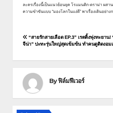
ละครเรื่องนี้เป็นแนวย้อนยุค โรแมนติก-ดราม่า ผสา
ความขำขันแบบ “มองโลกในแง่ดี” พาเรื่องเดินอย่า
แนะแนว
“สายรักสายเลือด EP.3” เรตติ้งพุ่งทะยาน! 
จีน่า” ปะทะรุ่นใหญ่สุดเข้มข้น ทำคนดูติดงอ
เรื่อง
By
ฟิล์มฟีเวอร์