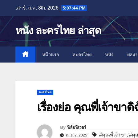
Skip
เสาร์. ส.ค. 8th, 2026
5:07:45 PM
to
content
หนัง ละครไทย ล่าสุด
หน้าแรก
ละครไทย
หนัง
ผลง
ละครไทย
เรื่องย่อ คุณพี่เจ้าขาด
By
ฟิล์มฟีเวอร์
#คุณพี่เจ้าขา
,
#คุณ
เม.ย. 2, 2025