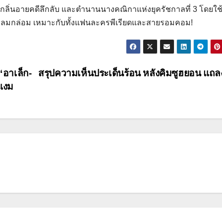
นกลิ่นอายคดีลึกลับ และตำนานนางคณิกาแห่งยุครัชกาลที่ 3 โดยใช
งกลมกล่อม เหมาะกับทั้งแฟนละครพีเรียดและสายรอมคอม!
“อาเล็ก-
สรุปความเห็นประเด็นร้อน หลังคิมซูฮยอน แถล
มแงม