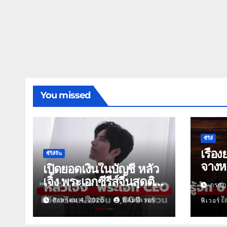
You missed
ซีรีส์
เรื่อง
ซีรีส์จีน
จางหล
เปิดยอดเงินในบัญชี หลัว
เจิ้ง พระเอกซีรีส์จีนสุดติด
กรกฎ
ดิน
สิงหาคม 4, 2026
ฟิล์มฟีเวอร์
ฟีเวอร์