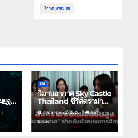
โลกหมุนรอบเธอ
ซีรีส์
วิมานอากาศ Sky Castle
ผยจุด
Thailand ซีรีส์ดราม่า
 นี้
ฟอร์มยักษ์ ช่องวัน31
์ม
กรกฎาคม 31, 2026
ฟิล์ม
ฟีเวอร์