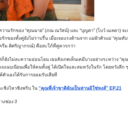
ความรักของ “คุณฉาย” (ภณ ณวัสน์) และ “บุญตา” (โบว์ เมลดา) จะเ
รักของทั้งคู่ยังไม่ราบรื่น เมื่อเจอแรงต้านจาก แม่ผัวตัวแม่ “คุณทับ
ปครีม ดิศริญากรณ์) คือสะใภ้ที่คู่ควรกว่า
แต่ก็ยังไม่ละความอ่อนโยน เธอสังเกตเห็นเคมีบางอย่างระหว่าง “คุ
างแนบเนียนเพื่อให้คนทั้งคู่ ได้เปิดใจและสมหวังในรัก โดยหวังลึก ๆ
ตัวเองได้รับการยอมรับเสียที
ละชิงไหวชิงพริบ ใน
“คุณพี่เจ้าขาดิฉันเป็นห่านมิใช่หงส์” EP.21
างช่อง 3