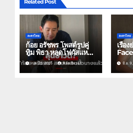
Related Post
ละครไทย
ละครไทย
ก้อย อรัชพร โพสต์รูปคู่
เรื่อ
ทิม พิธา หลุดโฟกัสแหวน
Face
นิ้วนางซ้าย
ช่อง 
ก.ค. 23, 2026
ฟิล์มฟีเวอร์
มิ.ย. 
ตายสู
สงครา