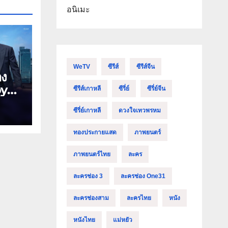
อนิเมะ
WeTV
ซีรีส์
ซีรีส์จีน
าง
oyal
ซีรีส์เกาหลี
ซีรี่ย์
ซีรี่ย์จีน
ร้าย
ซีรี่ย์เกาหลี
ดวงใจเทวพรหม
าง
ทองประกายแสด
ภาพยนตร์
ภาพยนตร์ไทย
ละคร
ละครช่อง 3
ละครช่อง One31
ละครช่องสาม
ละครไทย
หนัง
หนังไทย
แม่หยัว