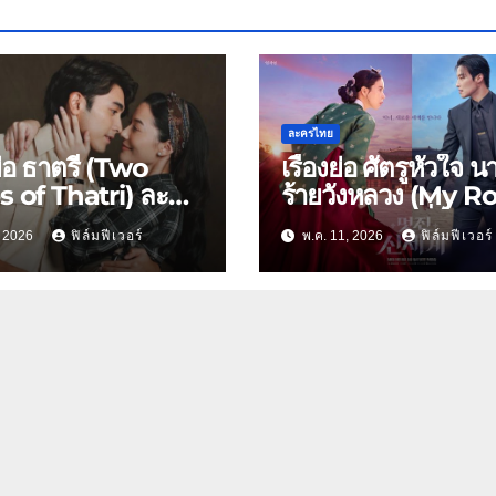
ละครไทย
งย่อ ธาตรี (Two
เรื่องย่อ ศัตรูหัวใจ น
s of Thatri) ละคร
ร้ายวังหลวง (My R
3: การสวมรอยหนี
Nemesis): เมื่อนาง
9, 2026
ฟิล์มฟีเวอร์
พ.ค. 11, 2026
ฟิล์มฟีเวอร์
่มรดกเลือด ยุค
โชซอนสวมร่างดารา
มโลกครั้งที่ 2
โนเนม พร้อมฟาดกล
กองถ่าย 2026!