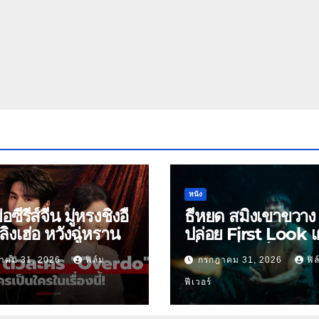
หนัง
ย่อซีรีส์จีน มู่หรงชิงอี้
ธี่หยด สมิงเขาขวาง
ิงเฮ่อ หวังฉู่หราน
ปล่อย First Look เ
เริ่มต้นพี่ยักษ์ 30 ก.ย.
าคม 31, 2026
ฟิล์ม
กรกฎาคม 31, 2026
ฟิล
ฟีเวอร์