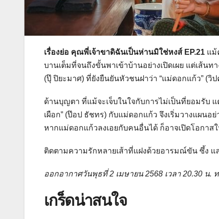
เรื่องย่อ คุณพี่เจ้าขาดิฉันเป็นห่านมิใช่หงส์ EP.21
แม้
บานเต็มที่จนถึงขั้นพาเข้าบ้านอย่างเปิดเผย แต่เส้นทาง
(ปุ๊ ปิยะมาศ) ที่ยังยืนยันหัวชนฝาว่า “แม่ดอกแก้ว” (วิ
ด้านบุญตา ที่แม้จะเจ็บในใจกับการไม่เป็นที่ยอมรับ 
เผือก” (ป๊อป ธัชทร) กับแม่ดอกแก้ว จึงเริ่มวางแผนอย่
หากแม่ดอกแก้วลงเอยกับคนอื่นได้ ก็อาจเปิดโอกาสให้
ติดตามความรักหลายเส้าที่แฝงด้วยอารมณ์ขัน ซึ้ง แ
ออกอากาศวันพุธที่ 2 เมษายน 2568 เวลา 20.30 น. ท
เกร็ดน่าสนใจ