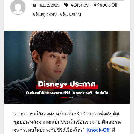
#Disney+
,
#Knock-Off
,
เม.ย. 2, 2025
#คิมซูฮยอน
,
#คิมแซรน
สถานการณ์ยังคงตึงเครียดสำหรับนักแสดงชื่อดัง
คิม
ซูฮยอน
หลังจากตกเป็นประเด็นร้อนร่วมกับ
คิมแซรน
จนกระทบโดยตรงกับซีรีส์เรื่องใหม่
‘
Knock-Off
’
ที่