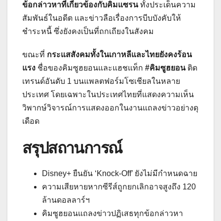
ข้อกล่าวหาที่เกี่ยวข้องกับคิมแซรน
ทั้งประเด็นความ
สัมพันธ์ในอดีต และข่าวลือเรื่องการบีบบังคับให้
ชำระหนี้ ซึ่งยังคงเป็นที่ถกเถียงในสังคม
ขณะที่
กระแสสังคมทั้งในเกาหลีและไทยยังคงร้อน
แรง
ชื่อของคิมซูฮยอนและแฮชแท็ก
#คิมซูฮยอน
ติด
เทรนด์อันดับ 1 บนแพลตฟอร์มโซเชียลในหลาย
ประเทศ โดยเฉพาะในประเทศไทยที่แสดงความเห็น
วิพากษ์วิจารณ์การแสดงออกในงานแถลงข่าวอย่างดุ
เดือด
สรุปสถานการณ์
Disney+ ยืนยัน ‘Knock-Off’ ยังไม่มีกำหนดฉาย
ความเสียหายหากซีรีส์ถูกยกเลิกอาจสูงถึง 120
ล้านดอลลาร์ฯ
คิมซูฮยอนแถลงข่าวปฏิเสธทุกข้อกล่าวหา