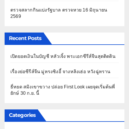
ตรวจสลากกินแบ่งรัฐบาล ตรวจหวย 16 มิถุนายน
2569
Recent Posts
เปิดยอดเงินในบัญชี หลัวเจิ้ง พระเอกซีรีส์จีนสุดติดดิน
เรื่องย่อซีรีส์จีน มู่หรงชิงอี้ จางหลิงเฮ่อ หวังฉู่หราน
ธี่หยด สมิงเขาขวาง ปล่อย First Look เผยจุดเริ่มต้นพี่
ยักษ์ 30 ก.ย. นี้
Categories