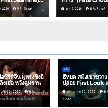
วาห์เลือดและเกม
You): แผนลวงแต่งงา
10, 2026
ฟิล์มฟีเวอร์
พ.ค. 7, 2026
ฟิล์มฟีเวอร์
้นของ ไป๋ลู่ x เฉิง
กลายเป็นลิขิตรัก
ย บน WeTV
พันธนาการหัวใจ
หนัง
ย่อซีรีส์จีน มู่หรงชิงอี้
ธี่หยด สมิงเขาขวาง
ิงเฮ่อ หวังฉู่หราน
ปล่อย First Look เ
เริ่มต้นพี่ยักษ์ 30 ก.ย.
าคม 31, 2026
ฟิล์ม
กรกฎาคม 31, 2026
ฟิล
ฟีเวอร์