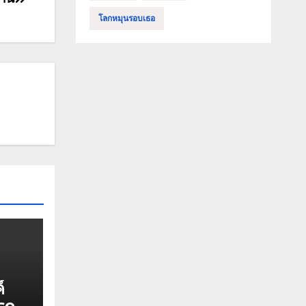
โลกหมุนรอบเธอ
์
ses