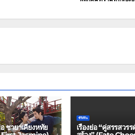
ซีรีส์จีน
งย่อ ชายาเคียงหทัย
เรื่องย่อ “คู่สรรสวรรค
 First Jasmine):
สร้าง” (Fate Choo