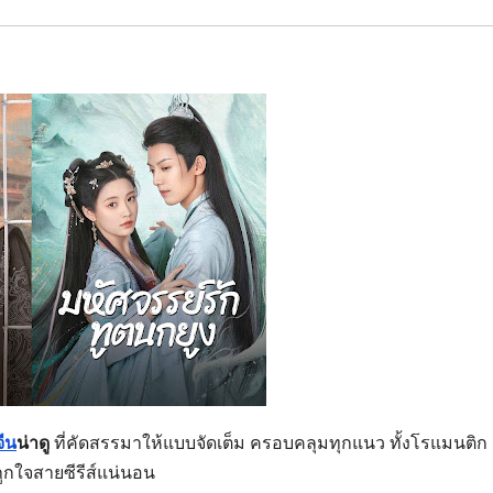
์จีน
น่าดู
ที่คัดสรรมาให้แบบจัดเต็ม ครอบคลุมทุกแนว ทั้งโรแมนติก
ูกใจสายซีรีส์แน่นอน