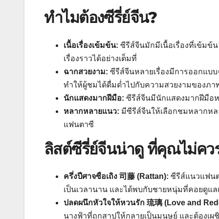
ทำไมต้องซีรี่ย์จีน?
เนื้อเรื่องเข้มข้น:
ซีรีส์จีนมักมีเนื้อเรื่องที่
เรื่องราวได้อย่างเต็มที่
ฉากสวยงาม:
ซีรีส์จีนหลายเรื่องมีการออกแบ
ทำให้ผู้ชมได้ดื่มด่ำไปกับความสวยงามของภา
นักแสดงมากฝีมือ:
ซีรีส์จีนมีนักแสดงมากฝีม
หลากหลายแนว:
มีซีรีส์จีนให้เลือกชมหลากห
แฟนตาซี
ลิสต์ซีรี่ย์จีนน่าดู ที่คุณไม่
ครึ่งปีศาจซือเถิง 司藤 (Rattan):
ซีรีส์แนวแฟนต
เป็นเวลานาน และได้พบกับชายหนุ่มที่คอยดูแลเธ
ปลดผนึกหัวใจให้หวนรัก 琉璃 (Love and Red
นางฟ้าที่ถูกสาปให้กลายเป็นมนุษย์ และต้องเผช