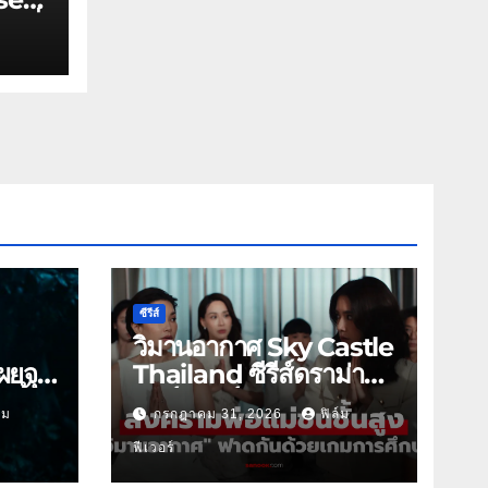
นที่
ซีรีส์
วิมานอากาศ Sky Castle
ผยจุด
Thailand ซีรีส์ดราม่า
 นี้
ฟอร์มยักษ์ ช่องวัน31
์ม
กรกฎาคม 31, 2026
ฟิล์ม
ฟีเวอร์