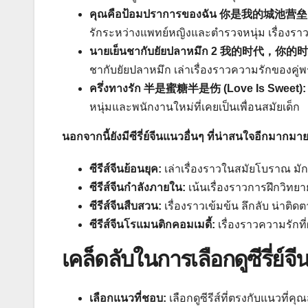
คุณคือป้อมปราการของฉัน 你是我的城池营垒 (Y
รักระหว่างแพทย์หญิงและตำรวจหนุ่ม เรื่องรา
นายเย็นชากับยัยปลาหมึก 2 我的时代，你的
ชากับยัยปลาหมึก เล่าเรื่องราวความรักของคู่พ
ครึ่งทางรัก 半是蜜糖半是伤 (Love Is Sweet)
หนุ่มและพนักงานใหม่ที่เคยเป็นเพื่อนสมัยเด็ก
นอกจากนี้ยังมีซีรี่ย์จีนแนวอื่นๆ ที่น่าสนใจอีกมากมาย
ซีรีส์จีนย้อนยุค:
เล่าเรื่องราวในสมัยโบราณ ม
ซีรีส์จีนกำลังภายใน:
เน้นเรื่องราวการฝึกวิทยา
ซีรีส์จีนสืบสวน:
เรื่องราวเข้มข้น ลึกลับ น่าติด
ซีรีส์จีนโรแมนติกคอมเมดี้:
เรื่องราวความรัก
เคล็ดลับในการเลือกดูซีรี่ย์จี
เลือกแนวที่ชอบ:
เลือกดูซีรีส์ที่ตรงกับแนวที่ค