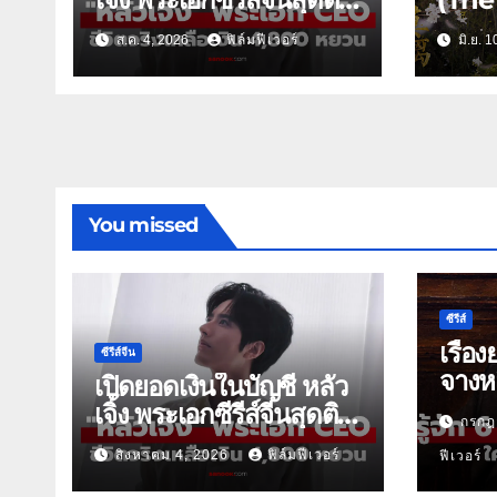
ดิน
การวิ
ส.ค. 4, 2026
ฟิล์มฟีเวอร์
มิ.ย. 
ล้างแค
เหล่
You missed
ซีรีส์
เรื่อง
ซีรีส์จีน
จางหล
เปิดยอดเงินในบัญชี หลัว
เจิ้ง พระเอกซีรีส์จีนสุดติด
กรกฎ
ดิน
สิงหาคม 4, 2026
ฟิล์มฟีเวอร์
ฟีเวอร์