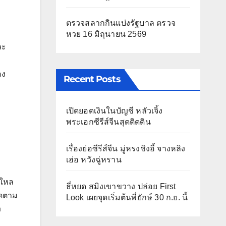
ตรวจสลากกินแบ่งรัฐบาล ตรวจ
หวย 16 มิถุนายน 2569
ละ
อง
Recent Posts
เปิดยอดเงินในบัญชี หลัวเจิ้ง
พระเอกซีรีส์จีนสุดติดดิน
เรื่องย่อซีรีส์จีน มู่หรงชิงอี้ จางหลิง
เฮ่อ หวังฉู่หราน
บใหล
ธี่หยด สมิงเขาขวาง ปล่อย First
ิดตาม
Look เผยจุดเริ่มต้นพี่ยักษ์ 30 ก.ย. นี้
ง